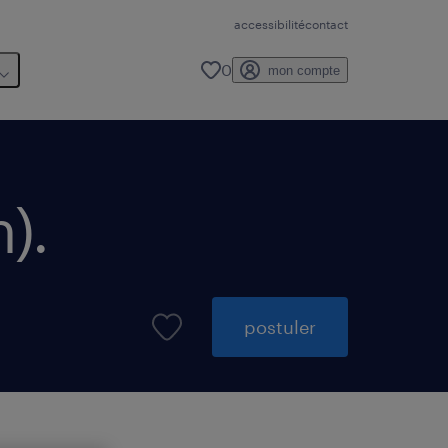
accessibilité
contact
0
mon compte
h)
.
postuler