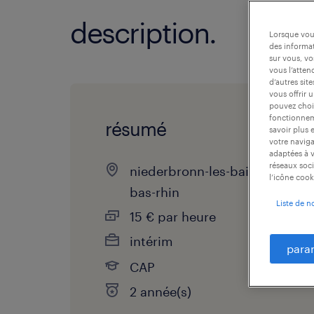
description.
Lorsque vous
des informat
sur vous, vo
vous l’atten
d’autres sit
vous offrir 
pouvez chois
fonctionneme
résumé
savoir plus 
votre naviga
adaptées à v
réseaux soci
niederbronn-les-bains,
l’icône cook
bas-rhin
Liste de n
15 € par heure
intérim
para
CAP
2 année(s)