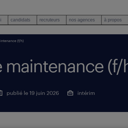
i
candidats
recruteurs
nos agences
à propos
intenance (f/h)
 maintenance (f/
publié le 19 juin 2026
intérim