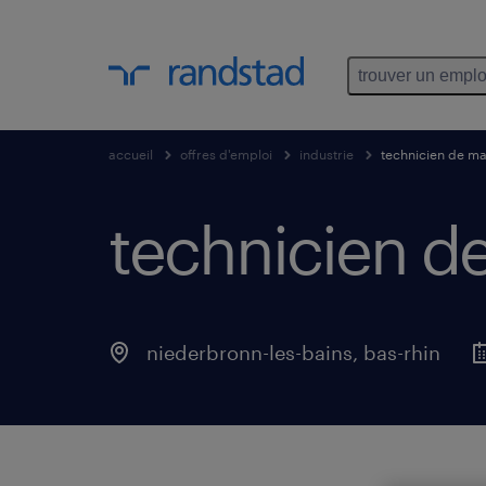
trouver un emplo
accueil
offres d'emploi
industrie
technicien de ma
technicien de
niederbronn-les-bains
,
bas-rhin