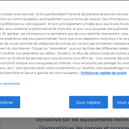
 visitez notre site web, le Groupe Randstad France et ses partenaires peuvent stocker
ions sur votre navigateur, principalement sous la forme de cookies. Ces informations
s préférences ou votre appareil, et sont principalement utilisées pour que le site fo
dez, pour améliorer la performance de notre site, et pour vous proposer des publicités 
es. En général, ces informations ne permettent pas de vous identifier directement, mais
descriptif du poste
une expérience web plus personnalisée. Parce que nous respectons votre droit à la vie 
ir de ne pas autoriser les catégories de cookies qui ne sont pas strictement nécessair
nt du site Internet. Cliquez sur “paramétrer”, puis sur les titres des différentes catég
et modifier nos paramètres par défaut. Toutefois, le refus de certains types de cookies 
Seriez-vous l'élément clé pour relever
tion sur le site et les services que nous pouvons vous offrir (ex : vous recevrez des pu
otre profil lorsque vous naviguerez sur Internet, vous ne pourrez pas partager du cont
maintenance (F/H) ?
aux, etc.). Vous pourrez retirer votre consentement ou modifier votre paramétrage à 
ie disponible en bas et à gauche de votre navigateur.
Politique en matière de cookie
Votre mission principale consistera à
os partenaires
fonctionnement et l'entretien des é
notre établissement en toute autono
métrer
tout rejeter
tout 
- Effectuer des opérations de mainte
corrective sur les équipements techn
- Diagnostiquer les pannes et propose