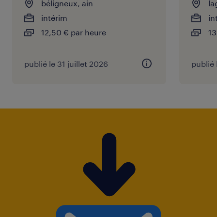
béligneux, ain
la
intérim
in
12,50 € par heure
13
publié le 31 juillet 2026
publié 