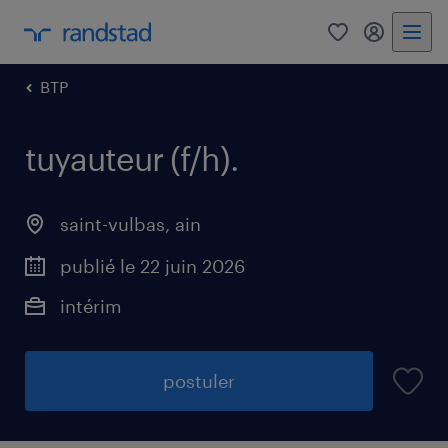
0
mon comp
BTP
tuyauteur (f/h)
.
saint-vulbas
,
ain
publié le 22 juin 2026
intérim
postuler