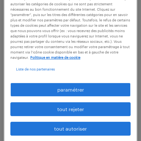
autoriser les catégories de cookies qui ne sont pas strictement
nécessaires au bon fonctionnement du site Internet. Cliquez sur
“paramétrer”, puis sur les titres des différentes catégories pour en savoir
découvrir nos offres
plus et modifier nos paramètres par défaut. Toutefois, le refus de certains
types de cookies peut affecter votre navigation sur le site et les services
que nous pouvons vous offrir (ex : vous recevrez des publicités moins
adaptées à votre profil lorsque vous naviguerez sur Internet, vous ne
pourrez pas partager du contenu via les réseaux sociaux, etc.). Vous
pourrez retirer votre consentement ou modifier votre paramétrage à tout
moment via l’icône cookie disponible en bas et à gauche de votre
1
navigateur.
Politique en matière de cookie
salaire moyen au poste
Liste de nos partenaires
d'inventoriste
paramétrer
tout rejeter
Le
salaire
d'inventoriste dépend de plusieurs
facteurs. Métier plutôt précaire, le poste
tout autoriser
d'inventoriste s'adresse en priorité aux