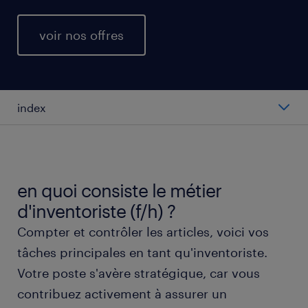
voir nos offres
index
salaire moyen au poste d'inventoriste
types de postes d'inventoriste
en quoi consiste le métier
d'inventoriste (f/h) ?
travailler en tant qu'inventoriste (f/h)
Compter et contrôler les articles, voici vos
tâches principales en tant qu'inventoriste.
obtenir un poste d'inventoriste (f/h) avec
Votre poste s'avère stratégique, car vous
randstad
contribuez activement à assurer un