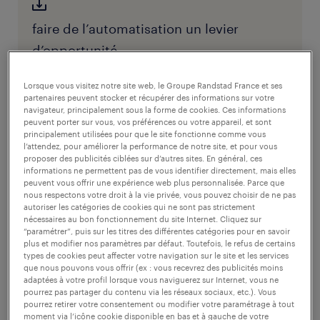
faire de l’automatisation un levier
d’opportunité
Lorsque vous visitez notre site web, le Groupe Randstad France et ses
partenaires peuvent stocker et récupérer des informations sur votre
navigateur, principalement sous la forme de cookies. Ces informations
peuvent porter sur vous, vos préférences ou votre appareil, et sont
Cette évolution intervient également à un
principalement utilisées pour que le site fonctionne comme vous
l’attendez, pour améliorer la performance de notre site, et pour vous
moment charnière. Face à des pénuries
proposer des publicités ciblées sur d’autres sites. En général, ces
persistantes de personnel et à
des coûts de
informations ne permettent pas de vous identifier directement, mais elles
peuvent vous offrir une expérience web plus personnalisée. Parce que
main-d’œuvre représentant plus de la moitié
nous respectons votre droit à la vie privée, vous pouvez choisir de ne pas
autoriser les catégories de cookies qui ne sont pas strictement
des budgets
, l’automatisation contribue à
nécessaires au bon fonctionnement du site Internet. Cliquez sur
“paramétrer”, puis sur les titres des différentes catégories pour en savoir
atténuer les tensions sur les effectifs. Les
plus et modifier nos paramètres par défaut. Toutefois, le refus de certains
robots dans le secteur de la santé ne
types de cookies peut affecter votre navigation sur le site et les services
que nous pouvons vous offrir (ex : vous recevrez des publicités moins
constituent pas seulement une amélioration
adaptées à votre profil lorsque vous naviguerez sur Internet, vous ne
pourrez pas partager du contenu via les réseaux sociaux, etc.). Vous
technologique : ils marquent une
pourrez retirer votre consentement ou modifier votre paramétrage à tout
moment via l’icône cookie disponible en bas et à gauche de votre