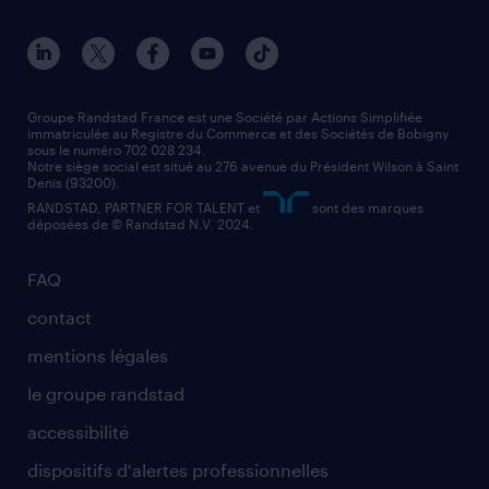
conducteur de poids lourd
nos agences par ville
contact entreprise
manutentionnaire
nos agences par région
faq intérim / recrutement
technico-commercial
nos cabinets de recrutement
assistant administratif
Groupe Randstad France est une Société par Actions Simplifiée
immatriculée au Registre du Commerce et des Sociétés de Bobigny
sous le numéro 702 028 234.
comptable
Notre siège social est situé au 276 avenue du Président Wilson à Saint
Denis (93200).
RANDSTAD, PARTNER FOR TALENT et
sont des marques
déposées de © Randstad N.V. 2024.
FAQ
contact
mentions légales
le groupe randstad
accessibilité
dispositifs d'alertes professionnelles