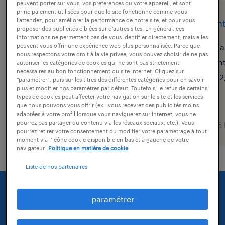
peuvent porter sur vous, vos préférences ou votre appareil, et sont
principalement utilisées pour que le site fonctionne comme vous
l’attendez, pour améliorer la performance de notre site, et pour vous
agent de fabrication (f/h)
agent
proposer des publicités ciblées sur d’autres sites. En général, ces
informations ne permettent pas de vous identifier directement, mais elles
grenoble, isère
sa
peuvent vous offrir une expérience web plus personnalisée. Parce que
nous respectons votre droit à la vie privée, vous pouvez choisir de ne pas
intérim
in
autoriser les catégories de cookies qui ne sont pas strictement
nécessaires au bon fonctionnement du site Internet. Cliquez sur
12,31 € par heure
12
“paramétrer”, puis sur les titres des différentes catégories pour en savoir
plus et modifier nos paramètres par défaut. Toutefois, le refus de certains
types de cookies peut affecter votre navigation sur le site et les services
que nous pouvons vous offrir (ex : vous recevrez des publicités moins
adaptées à votre profil lorsque vous naviguerez sur Internet, vous ne
pourrez pas partager du contenu via les réseaux sociaux, etc.). Vous
publié le 31 juillet 2026
publié 
pourrez retirer votre consentement ou modifier votre paramétrage à tout
moment via l’icône cookie disponible en bas et à gauche de votre
navigateur.
Politique en matière de cookie
Liste de nos partenaires
paramétrer