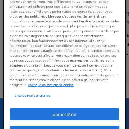
peuvent porter sur vous, vos préférences ou votre appareil, et sont
principalement utilisées pour que le site fonctionne comme vous
l’attendez, pour améliorer la performance de notre site, et pour vous
agent de montage
agen
proposer des publicités ciblées sur d’autres sites. En général, ces
assemblage (f/h)
assem
informations ne permettent pas de vous identifier directement, mais elles
peuvent vous offrir une expérience web plus personnalisée. Parce que
nous respectons votre droit à la vie privée, vous pouvez choisir de ne pas
les herbiers, vendée
pl
autoriser les catégories de cookies qui ne sont pas strictement
nécessaires au bon fonctionnement du site Internet. Cliquez sur
intérim
in
“paramétrer”, puis sur les titres des différentes catégories pour en savoir
plus et modifier nos paramètres par défaut. Toutefois, le refus de certains
12,31 € par heure
13
types de cookies peut affecter votre navigation sur le site et les services
que nous pouvons vous offrir (ex : vous recevrez des publicités moins
adaptées à votre profil lorsque vous naviguerez sur Internet, vous ne
pourrez pas partager du contenu via les réseaux sociaux, etc.). Vous
publié le 31 juillet 2026
publié 
pourrez retirer votre consentement ou modifier votre paramétrage à tout
moment via l’icône cookie disponible en bas et à gauche de votre
navigateur.
Politique en matière de cookie
Liste de nos partenaires
paramétrer