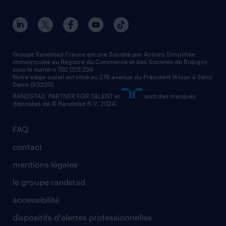
conducteur de poids lourd
nos agences par ville
contact entreprise
manutentionnaire
nos agences par région
faq intérim / recrutement
technico-commercial
nos cabinets de recrutement
assistant administratif
Groupe Randstad France est une Société par Actions Simplifiée
immatriculée au Registre du Commerce et des Sociétés de Bobigny
sous le numéro 702 028 234.
comptable
Notre siège social est situé au 276 avenue du Président Wilson à Saint
Denis (93200).
RANDSTAD, PARTNER FOR TALENT et
sont des marques
déposées de © Randstad N.V. 2024.
FAQ
contact
mentions légales
le groupe randstad
accessibilité
dispositifs d'alertes professionnelles