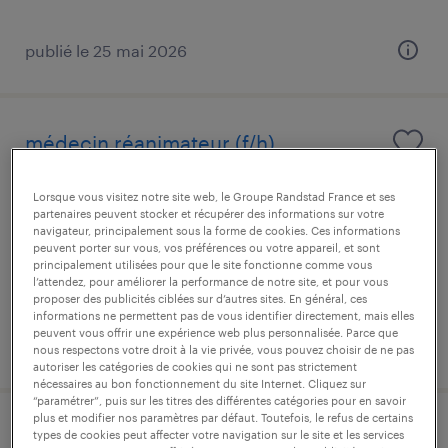
publié le 25 mai 2026
médecin réanimateur (f/h)
bayeux, calvados
Lorsque vous visitez notre site web, le Groupe Randstad France et ses
partenaires peuvent stocker et récupérer des informations sur votre
intérim
navigateur, principalement sous la forme de cookies. Ces informations
48,57 € par heure
peuvent porter sur vous, vos préférences ou votre appareil, et sont
principalement utilisées pour que le site fonctionne comme vous
l’attendez, pour améliorer la performance de notre site, et pour vous
proposer des publicités ciblées sur d’autres sites. En général, ces
informations ne permettent pas de vous identifier directement, mais elles
peuvent vous offrir une expérience web plus personnalisée. Parce que
publié le 7 août 2026
nous respectons votre droit à la vie privée, vous pouvez choisir de ne pas
autoriser les catégories de cookies qui ne sont pas strictement
nécessaires au bon fonctionnement du site Internet. Cliquez sur
“paramétrer”, puis sur les titres des différentes catégories pour en savoir
plus et modifier nos paramètres par défaut. Toutefois, le refus de certains
infirmier de (f/h)
types de cookies peut affecter votre navigation sur le site et les services