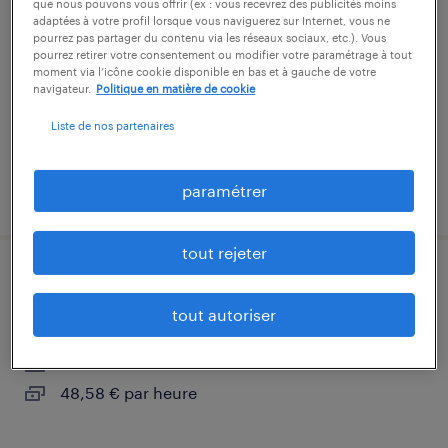
que nous pouvons vous offrir (ex : vous recevrez des publicités moins
adaptées à votre profil lorsque vous naviguerez sur Internet, vous ne
bayeux, calvados
pourrez pas partager du contenu via les réseaux sociaux, etc.). Vous
pourrez retirer votre consentement ou modifier votre paramétrage à tout
intérim
moment via l’icône cookie disponible en bas et à gauche de votre
navigateur.
Politique en matière de cookie
16,00 € par heure
Liste de nos partenaires
paramétrer
publié le 2 juin 2026
tout rejeter
médecin généraliste (f/h)
tout autoriser
bayeux, calvados
intérim
48,58 € par heure