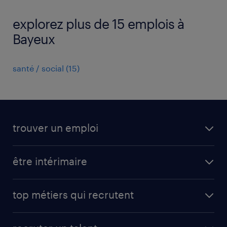
explorez plus de 15 emplois à
Bayeux
santé / social
(
15
)
trouver un emploi
toutes nos offres d'emploi
être intérimaire
carrières opérationnelles
avantages intérimaires randstad
carrières professionnelles
top métiers qui recrutent
app talent / portail web
candidature spontanée
fiches métiers
faq candidat / intérimaire
créer un compte candidat