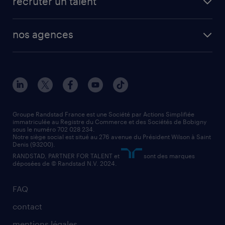
recruter un talent
plombier chauffagiste
toutes nos solutions RH
vendeur
nos agences
solutions opérationnelles
agent de fabrication
toutes nos agences
solutions professionnelles
conducteur de poids lourd
nos agences par ville
contact entreprise
manutentionnaire
nos agences par région
faq intérim / recrutement
technico-commercial
nos cabinets de recrutement
assistant administratif
Groupe Randstad France est une Société par Actions Simplifiée
immatriculée au Registre du Commerce et des Sociétés de Bobigny
sous le numéro 702 028 234.
comptable
Notre siège social est situé au 276 avenue du Président Wilson à Saint
Denis (93200).
RANDSTAD, PARTNER FOR TALENT et
sont des marques
déposées de © Randstad N.V. 2024.
FAQ
contact
mentions légales