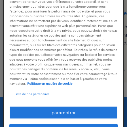
peuvent porter sur vous, vos préférences ou votre appareil, et sont
principalement utilisées pour que le site fonctionne comme vous
l’attendez, pour améliorer la performance de notre site, et pour vous
cableur (f/h)
cable
proposer des publicités ciblées sur d’autres sites. En général, ces
informations ne permettent pas de vous identifier directement, mais elles
bouguenais, loire-atlantique
vé
peuvent vous offrir une expérience web plus personnalisée. Parce que
nous respectons votre droit à la vie privée, vous pouvez choisir de ne pas
intérim
in
autoriser les catégories de cookies qui ne sont pas strictement
nécessaires au bon fonctionnement du site Internet. Cliquez sur
14,50 € par heure
13
“paramétrer”, puis sur les titres des différentes catégories pour en savoir
plus et modifier nos paramètres par défaut. Toutefois, le refus de certains
types de cookies peut affecter votre navigation sur le site et les services
que nous pouvons vous offrir (ex : vous recevrez des publicités moins
adaptées à votre profil lorsque vous naviguerez sur Internet, vous ne
pourrez pas partager du contenu via les réseaux sociaux, etc.). Vous
publié le 24 juillet 2026
publié 
pourrez retirer votre consentement ou modifier votre paramétrage à tout
moment via l’icône cookie disponible en bas et à gauche de votre
navigateur.
Politique en matière de cookie
Liste de nos partenaires
paramétrer