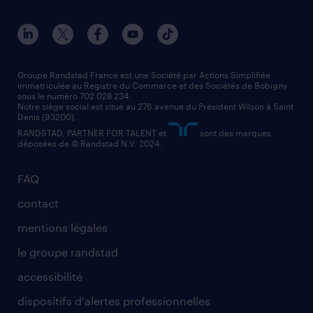
conducteur de poids lourd
nos agences par ville
contact entreprise
manutentionnaire
nos agences par région
faq intérim / recrutement
technico-commercial
nos cabinets de recrutement
assistant administratif
Groupe Randstad France est une Société par Actions Simplifiée
immatriculée au Registre du Commerce et des Sociétés de Bobigny
sous le numéro 702 028 234.
comptable
Notre siège social est situé au 276 avenue du Président Wilson à Saint
Denis (93200).
RANDSTAD, PARTNER FOR TALENT et
sont des marques
déposées de © Randstad N.V. 2024.
FAQ
contact
mentions légales
le groupe randstad
accessibilité
dispositifs d'alertes professionnelles