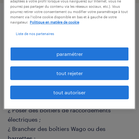
adaptées à votre profil lorsque vous naviguerez sur Internet, vous ne
pourrez pas partager du contenu via les réseaux sociaux, etc.). Vous
pourrez retirer votre consentement ou modifier votre paramétrage à tout
moment via l’icône cookie disponible en bas et à gauche de votre
description.
navigateur.
Politique en matière de cookie
Liste de nos partenaires
descriptif du poste
paramétrer
MISSIONS :
- CABLAGE DES MODULES :
tout rejeter
¿Lire un plan électrique ;
¿ Poser des gaines et des câbles
tout autoriser
informatiques, téléphoniques et électriques ;
¿ Poser des boîtiers de raccordements
électriques ;
¿ Brancher des boîtiers Wago ou des
barrettes ;