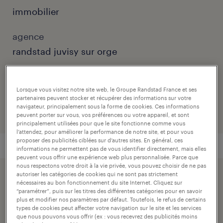
immobilier
agence
randstad juvisy sur orge
numéro de référence
001-JUV-1740834_01C
Lorsque vous visitez notre site web, le Groupe Randstad France et ses
partenaires peuvent stocker et récupérer des informations sur votre
navigateur, principalement sous la forme de cookies. Ces informations
peuvent porter sur vous, vos préférences ou votre appareil, et sont
principalement utilisées pour que le site fonctionne comme vous
l’attendez, pour améliorer la performance de notre site, et pour vous
proposer des publicités ciblées sur d’autres sites. En général, ces
informations ne permettent pas de vous identifier directement, mais elles
peuvent vous offrir une expérience web plus personnalisée. Parce que
nous respectons votre droit à la vie privée, vous pouvez choisir de ne pas
autoriser les catégories de cookies qui ne sont pas strictement
postuler simplement avec votre profil linkedin.
nécessaires au bon fonctionnement du site Internet. Cliquez sur
“paramétrer”, puis sur les titres des différentes catégories pour en savoir
plus et modifier nos paramètres par défaut. Toutefois, le refus de certains
types de cookies peut affecter votre navigation sur le site et les services
que nous pouvons vous offrir (ex : vous recevrez des publicités moins