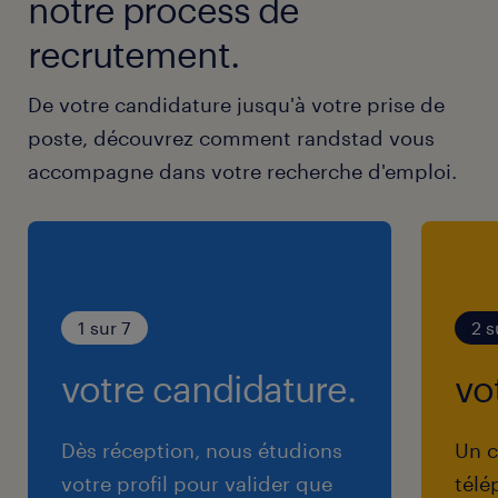
notre process de
recrutement.
De votre candidature jusqu'à votre prise de
poste, découvrez comment randstad vous
accompagne dans votre recherche d'emploi.
1 sur 7
2 s
votre candidature.
vo
Dès réception, nous étudions
Un c
votre profil pour valider que
télé