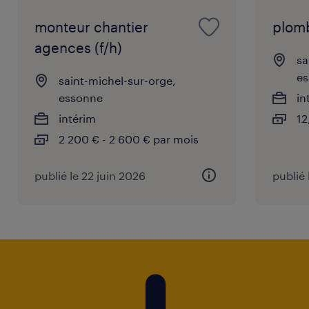
monteur chantier
plomb
agences (f/h)
sa
e
saint-michel-sur-orge,
essonne
in
intérim
12
2 200 € - 2 600 € par mois
publié le 22 juin 2026
publié 