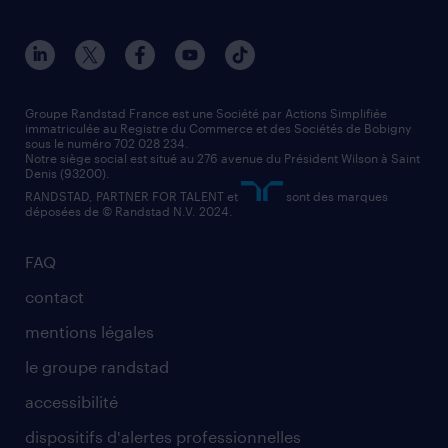
toutes nos agences
solutions professionnelles
conducteur de poids lourd
nos agences par ville
contact entreprise
manutentionnaire
nos agences par région
faq intérim / recrutement
technico-commercial
nos cabinets de recrutement
assistant administratif
Groupe Randstad France est une Société par Actions Simplifiée
immatriculée au Registre du Commerce et des Sociétés de Bobigny
sous le numéro 702 028 234.
comptable
Notre siège social est situé au 276 avenue du Président Wilson à Saint
Denis (93200).
RANDSTAD, PARTNER FOR TALENT et
sont des marques
déposées de © Randstad N.V. 2024.
FAQ
contact
mentions légales
le groupe randstad
accessibilité
dispositifs d'alertes professionnelles