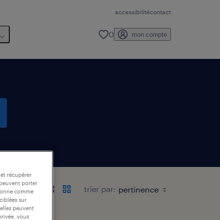
accessibilité
contact
0
mon compte
 et récupérer
 peuvent porter
trier par:
nctionne comme
ciblées sur
 elles peuvent
privée, vous