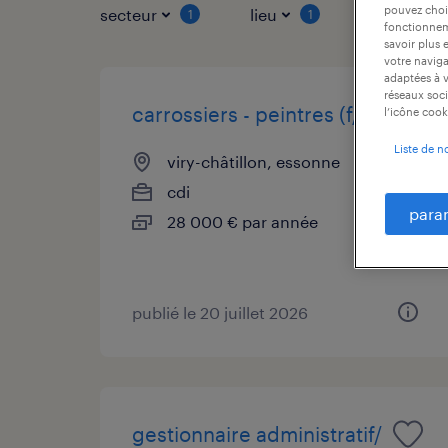
pouvez chois
secteur
lieu
type de co
1
1
fonctionneme
savoir plus 
votre naviga
adaptées à v
réseaux soci
carrossiers - peintres (f/h)
l’icône cook
Liste de n
viry-châtillon, essonne
cdi
para
28 000 € par année
publié le 20 juillet 2026
gestionnaire administratif/