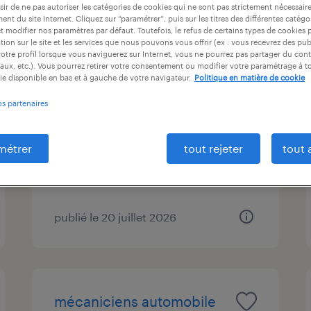
ir de ne pas autoriser les catégories de cookies qui ne sont pas strictement nécessair
ntrat
durée du contrat
niveau d'expérience
nt du site Internet. Cliquez sur “paramétrer”, puis sur les titres des différentes catég
et modifier nos paramètres par défaut. Toutefois, le refus de certains types de cookies 
tion sur le site et les services que nous pouvons vous offrir (ex : vous recevrez des pu
otre profil lorsque vous naviguerez sur Internet, vous ne pourrez pas partager du cont
aux, etc.). Vous pourrez retirer votre consentement ou modifier votre paramétrage à 
technicien de maintenance
ie disponible en bas et à gauche de votre navigateur.
Politique en matière de cookie
industrielle (f/h)
os partenaires
brétigny-sur-orge, essonne
métrer
tout rejeter
tout 
cdi
30 000 € par année
publié le 20 juillet 2026
mécaniciens automobile