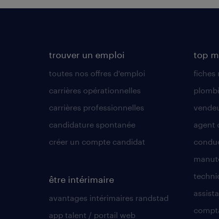
trouver un emploi
top m
toutes nos offres d'emploi
fiches
carrières opérationnelles
plombi
carrières professionnelles
vende
candidature spontanée
agent 
créer un compte candidat
conduc
manute
techni
être intérimaire
assista
avantages intérimaires randstad
compt
app talent / portail web