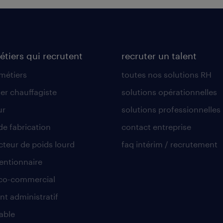
étiers qui recrutent
recruter un talent
 métiers
toutes nos solutions RH
er chauffagiste
solutions opérationnelles
ur
solutions professionnelles
de fabrication
contact entreprise
teur de poids lourd
faq intérim / recrutement
ntionnaire
co-commercial
nt administratif
able