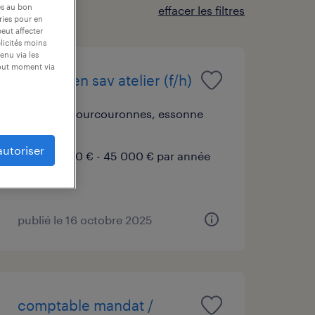
es au bon
effacer les filtres
ories pour en
peut affecter
blicités moins
enu via les
tout moment via
technicien sav atelier (f/h)
evry-courcouronnes, essonne
cdi
autoriser
30 000 € - 45 000 € par année
publié le 16 octobre 2025
comptable mandat /