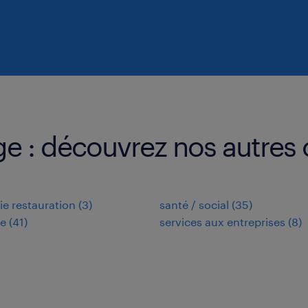
ge : découvrez nos autres 
rie restauration
(
3
)
santé / social
(
35
)
ie
(
41
)
services aux entreprises
(
8
)