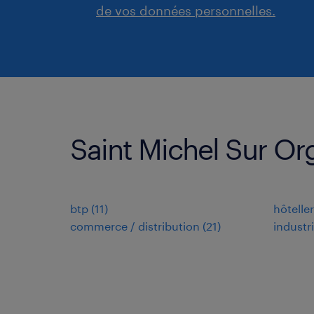
de vos données personnelles.
Saint Michel Sur Or
btp
(
11
)
hôtelle
commerce / distribution
(
21
)
industr