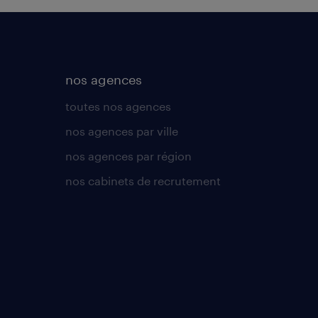
nos agences
toutes nos agences
nos agences par ville
nos agences par région
nos cabinets de recrutement