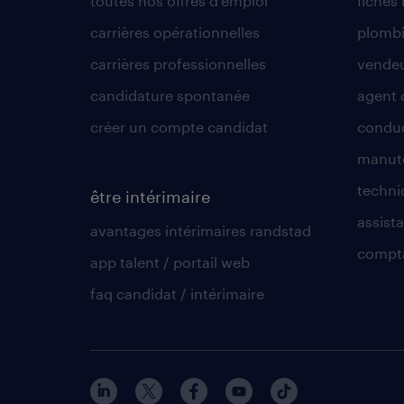
toutes nos offres d'emploi
fiches
carrières opérationnelles
plombi
carrières professionnelles
vende
candidature spontanée
agent 
créer un compte candidat
conduc
manute
techni
être intérimaire
assista
avantages intérimaires randstad
compt
app talent / portail web
faq candidat / intérimaire