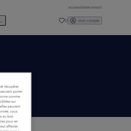
accessibilité
contact
0
mon compte
 et récupérer
 peuvent porter
nctionne comme
ciblées sur
 elles peuvent
privée, vous
es au bon
ories pour en
peut affecter