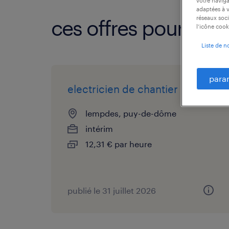
votre naviga
adaptées à v
réseaux soci
ces offres pourraien
l’icône cook
Liste de n
para
electricien de chantier (f/h)
lempdes, puy-de-dôme
intérim
12,31 € par heure
publié le 31 juillet 2026