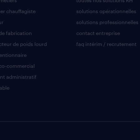
 métiers
toutes nos solutions RH
er chauffagiste
solutions opérationnelles
ur
solutions professionnelles
de fabrication
contact entreprise
teur de poids lourd
faq intérim / recrutement
ntionnaire
co-commercial
nt administratif
able