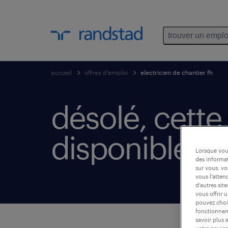
trouver un emplo
accueil
offres d'emploi
electricien de chantier fh
désolé, cette 
disponible.
Lorsque vous
des informat
sur vous, vo
vous l’atten
d’autres sit
vous offrir 
pouvez chois
fonctionneme
savoir plus 