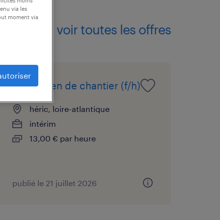
blicités moins
enu via les
tout moment via
voir toutes les offres
autoriser
electricien de chantier (f/h)
héric, loire-atlantique
intérim
13,00 € par heure
publié le 21 juillet 2026