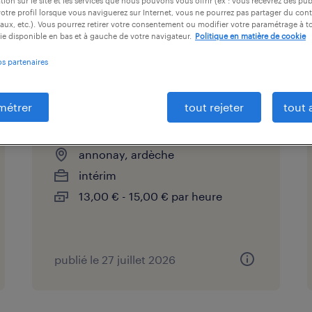
tion sur le site et les services que nous pouvons vous offrir (ex : vous recevrez des pu
otre profil lorsque vous naviguerez sur Internet, vous ne pourrez pas partager du cont
aux, etc.). Vous pourrez retirer votre consentement ou modifier votre paramétrage à 
t vous intéresser.
ie disponible en bas et à gauche de votre navigateur.
Politique en matière de cookie
os partenaires
métrer
tout rejeter
tout 
electricien de chantier (f/h)
annonay, ardèche
intérim
13,00 € - 15,00 € par heure
publié le 27 juillet 2026