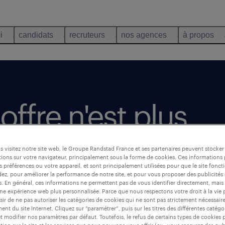
i
candidats
recruteurs
nos agences
à propos
offre n'est plus
 visitez notre site web, le Groupe Randstad France et ses partenaires peuvent stocker
ions sur votre navigateur, principalement sous la forme de cookies. Ces informations
s préférences ou votre appareil, et sont principalement utilisées pour que le site fo
dez, pour améliorer la performance de notre site, et pour vous proposer des publicités 
es. En général, ces informations ne permettent pas de vous identifier directement, mais
une expérience web plus personnalisée. Parce que nous respectons votre droit à la vie 
ir de ne pas autoriser les catégories de cookies qui ne sont pas strictement nécessair
nt du site Internet. Cliquez sur “paramétrer”, puis sur les titres des différentes catég
et modifier nos paramètres par défaut. Toutefois, le refus de certains types de cookies 