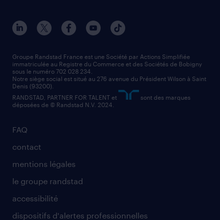
toutes nos agences
solutions professionnelles
conducteur de poids lourd
nos agences par ville
contact entreprise
manutentionnaire
nos agences par région
faq intérim / recrutement
technico-commercial
nos cabinets de recrutement
assistant administratif
Groupe Randstad France est une Société par Actions Simplifiée
immatriculée au Registre du Commerce et des Sociétés de Bobigny
sous le numéro 702 028 234.
comptable
Notre siège social est situé au 276 avenue du Président Wilson à Saint
Denis (93200).
RANDSTAD, PARTNER FOR TALENT et
sont des marques
déposées de © Randstad N.V. 2024.
FAQ
contact
mentions légales
le groupe randstad
accessibilité
dispositifs d'alertes professionnelles