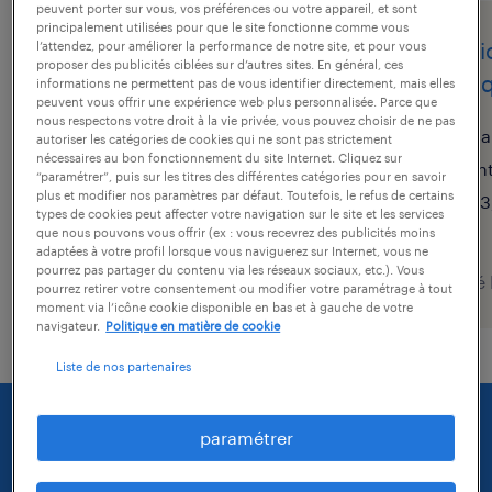
peuvent porter sur vous, vos préférences ou votre appareil, et sont
principalement utilisées pour que le site fonctionne comme vous
gestionnaire back office
gesti
l’attendez, pour améliorer la performance de notre site, et pour vous
proposer des publicités ciblées sur d’autres sites. En général, ces
(banque) (f/h)
(banq
informations ne permettent pas de vous identifier directement, mais elles
peuvent vous offrir une expérience web plus personnalisée. Parce que
nous respectons votre droit à la vie privée, vous pouvez choisir de ne pas
écully, rhône
sa
autoriser les catégories de cookies qui ne sont pas strictement
nécessaires au bon fonctionnement du site Internet. Cliquez sur
intérim
in
“paramétrer”, puis sur les titres des différentes catégories pour en savoir
plus et modifier nos paramètres par défaut. Toutefois, le refus de certains
2 100 € par mois
13
types de cookies peut affecter votre navigation sur le site et les services
que nous pouvons vous offrir (ex : vous recevrez des publicités moins
adaptées à votre profil lorsque vous naviguerez sur Internet, vous ne
pourrez pas partager du contenu via les réseaux sociaux, etc.). Vous
publié le 10 juin 2026
publié
pourrez retirer votre consentement ou modifier votre paramétrage à tout
moment via l’icône cookie disponible en bas et à gauche de votre
navigateur.
Politique en matière de cookie
Liste de nos partenaires
paramétrer