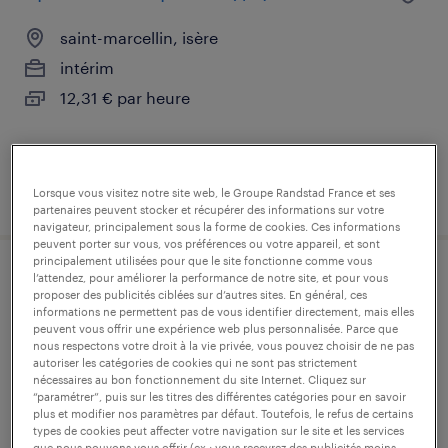
saint-marcellin, isère
intérim
12,31 € par heure
publié le 3 juillet 2026
Lorsque vous visitez notre site web, le Groupe Randstad France et ses
partenaires peuvent stocker et récupérer des informations sur votre
navigateur, principalement sous la forme de cookies. Ces informations
peuvent porter sur vous, vos préférences ou votre appareil, et sont
principalement utilisées pour que le site fonctionne comme vous
l’attendez, pour améliorer la performance de notre site, et pour vous
conducteur d'engins de terrassement
proposer des publicités ciblées sur d’autres sites. En général, ces
(f/h)
informations ne permettent pas de vous identifier directement, mais elles
peuvent vous offrir une expérience web plus personnalisée. Parce que
nous respectons votre droit à la vie privée, vous pouvez choisir de ne pas
izeron, isère
autoriser les catégories de cookies qui ne sont pas strictement
nécessaires au bon fonctionnement du site Internet. Cliquez sur
intérim
“paramétrer”, puis sur les titres des différentes catégories pour en savoir
plus et modifier nos paramètres par défaut. Toutefois, le refus de certains
12,50 € par heure
types de cookies peut affecter votre navigation sur le site et les services
que nous pouvons vous offrir (ex : vous recevrez des publicités moins