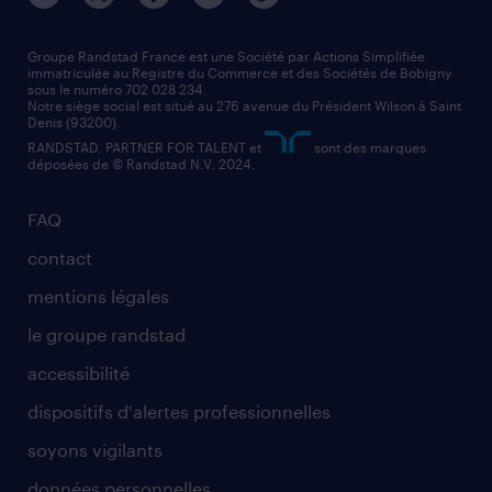
nos agences par région
faq intérim / recrutement
technico-commercial
nos cabinets de recrutement
assistant administratif
Groupe Randstad France est une Société par Actions Simplifiée
immatriculée au Registre du Commerce et des Sociétés de Bobigny
sous le numéro 702 028 234.
comptable
Notre siège social est situé au 276 avenue du Président Wilson à Saint
Denis (93200).
RANDSTAD, PARTNER FOR TALENT et
sont des marques
déposées de © Randstad N.V. 2024.
FAQ
contact
mentions légales
le groupe randstad
accessibilité
dispositifs d'alertes professionnelles
soyons vigilants
données personnelles