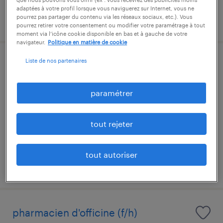
adaptées à votre profil lorsque vous naviguerez sur Internet, vous ne
pourrez pas partager du contenu via les réseaux sociaux, etc.). Vous
publié le 24 juillet 2026
pourrez retirer votre consentement ou modifier votre paramétrage à tout
moment via l’icône cookie disponible en bas et à gauche de votre
navigateur.
Politique en matière de cookie
Liste de nos partenaires
crontôleur fabrication (f/h)
saint-romans, isère
paramétrer
cdi
22 405 € - 25 480 € par année
tout rejeter
tout autoriser
publié le 26 juin 2026
pharmacien d'officine (f/h)