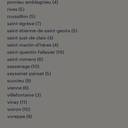
porcieu-amblagnieu
(
4
)
rives
(
5
)
roussillon
(
5
)
saint-égrève
(
7
)
saint-étienne-de-saint-geoirs
(
5
)
saint-just-de-claix
(
4
)
saint-martin-d'hères
(
4
)
saint-quentin-fallavier
(
16
)
saint-romans
(
6
)
sassenage
(
10
)
seyssinet-pariset
(
5
)
succieu
(
9
)
vienne
(
6
)
villefontaine
(
3
)
vinay
(
11
)
voiron
(
15
)
voreppe
(
9
)