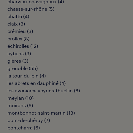
charvieu-chavagneux
(
4
)
chasse-sur-rhône
(
5
)
chatte
(
4
)
claix
(
3
)
crémieu
(
3
)
crolles
(
8
)
échirolles
(
12
)
eybens
(
3
)
gières
(
3
)
grenoble
(
55
)
la tour-du-pin
(
4
)
les abrets en dauphiné
(
4
)
les avenières veyrins-thuellin
(
8
)
meylan
(
10
)
moirans
(
6
)
montbonnot-saint-martin
(
13
)
pont-de-chéruy
(
7
)
pontcharra
(
6
)