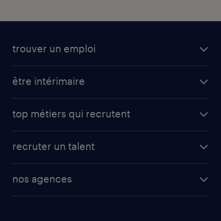
trouver un emploi
toutes nos offres d'emploi
être intérimaire
carrières opérationnelles
avantages intérimaires randstad
carrières professionnelles
top métiers qui recrutent
app talent / portail web
candidature spontanée
fiches métiers
faq candidat / intérimaire
créer un compte candidat
recruter un talent
plombier chauffagiste
toutes nos solutions RH
vendeur
nos agences
solutions opérationnelles
agent de fabrication
toutes nos agences
solutions professionnelles
conducteur de poids lourd
nos agences par ville