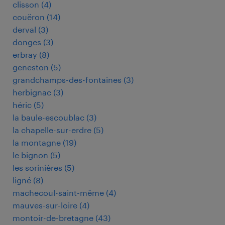
clisson
(
4
)
couëron
(
14
)
derval
(
3
)
donges
(
3
)
erbray
(
8
)
geneston
(
5
)
grandchamps-des-fontaines
(
3
)
herbignac
(
3
)
héric
(
5
)
la baule-escoublac
(
3
)
la chapelle-sur-erdre
(
5
)
la montagne
(
19
)
le bignon
(
5
)
les sorinières
(
5
)
ligné
(
8
)
machecoul-saint-même
(
4
)
mauves-sur-loire
(
4
)
montoir-de-bretagne
(
43
)