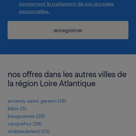
concernant le traitement de vos données
personnelles.
enregistrer
nos offres dans les autres villes de
la région Loire Atlantique
ancenis-saint-gereon
(
19
)
blain
(
3
)
bouguenais
(
29
)
carquefou
(
29
)
châteaubriant
(
13
)