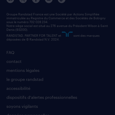
nos agences par région
faq intérim / recrutement
technico-commercial
nos cabinets de recrutement
assistant administratif
Groupe Randstad France est une Société par Actions Simplifiée
immatriculée au Registre du Commerce et des Sociétés de Bobigny
sous le numéro 702 028 234.
comptable
Notre siège social est situé au 276 avenue du Président Wilson à Saint
Denis (93200).
RANDSTAD, PARTNER FOR TALENT et
sont des marques
déposées de © Randstad N.V. 2024.
FAQ
contact
mentions légales
le groupe randstad
accessibilité
dispositifs d'alertes professionnelles
soyons vigilants