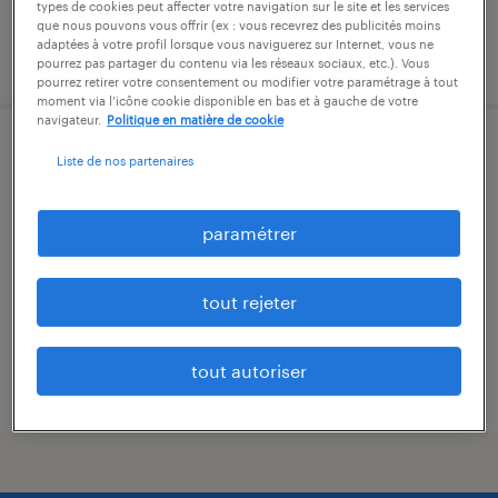
types de cookies peut affecter votre navigation sur le site et les services
que nous pouvons vous offrir (ex : vous recevrez des publicités moins
adaptées à votre profil lorsque vous naviguerez sur Internet, vous ne
publié le 7 juillet 2026
pourrez pas partager du contenu via les réseaux sociaux, etc.). Vous
pourrez retirer votre consentement ou modifier votre paramétrage à tout
moment via l’icône cookie disponible en bas et à gauche de votre
navigateur.
Politique en matière de cookie
menuisier d'atelier (f/h)
Liste de nos partenaires
saint-vincent-des-landes, loire-atlantique
paramétrer
intérim
13,00 € par heure
tout rejeter
tout autoriser
publié le 15 juillet 2026