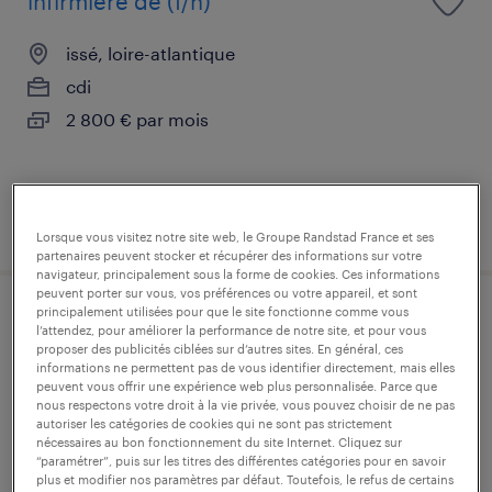
infirmiere de (f/h)
issé, loire-atlantique
cdi
2 800 € par mois
publié le 30 juillet 2026
Lorsque vous visitez notre site web, le Groupe Randstad France et ses
partenaires peuvent stocker et récupérer des informations sur votre
navigateur, principalement sous la forme de cookies. Ces informations
peuvent porter sur vous, vos préférences ou votre appareil, et sont
principalement utilisées pour que le site fonctionne comme vous
responsable qualité f/h
l’attendez, pour améliorer la performance de notre site, et pour vous
proposer des publicités ciblées sur d’autres sites. En général, ces
informations ne permettent pas de vous identifier directement, mais elles
la meilleraye-de-bretagne, loire-atlantique
peuvent vous offrir une expérience web plus personnalisée. Parce que
nous respectons votre droit à la vie privée, vous pouvez choisir de ne pas
cdi
autoriser les catégories de cookies qui ne sont pas strictement
24 000 € - 30 000 € par année
nécessaires au bon fonctionnement du site Internet. Cliquez sur
“paramétrer”, puis sur les titres des différentes catégories pour en savoir
plus et modifier nos paramètres par défaut. Toutefois, le refus de certains