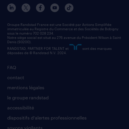
nos agences par ville
contact entreprise
manutentionnaire
nos agences par région
faq intérim / recrutement
technico-commercial
nos cabinets de recrutement
assistant administratif
Groupe Randstad France est une Société par Actions Simplifiée
immatriculée au Registre du Commerce et des Sociétés de Bobigny
sous le numéro 702 028 234.
comptable
Notre siège social est situé au 276 avenue du Président Wilson à Saint
Denis (93200).
RANDSTAD, PARTNER FOR TALENT et
sont des marques
déposées de © Randstad N.V. 2024.
FAQ
contact
mentions légales
le groupe randstad
accessibilité
dispositifs d'alertes professionnelles
soyons vigilants