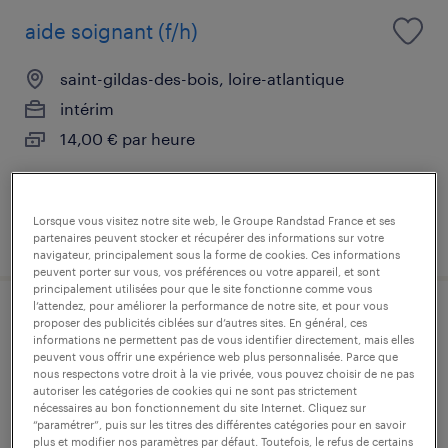
aide soignant (f/h)
saint-gildas-des-bois, loire-atlantique
intérim
14,00 € par heure
Lorsque vous visitez notre site web, le Groupe Randstad France et ses
publié le 6 juillet 2026
partenaires peuvent stocker et récupérer des informations sur votre
navigateur, principalement sous la forme de cookies. Ces informations
peuvent porter sur vous, vos préférences ou votre appareil, et sont
principalement utilisées pour que le site fonctionne comme vous
l’attendez, pour améliorer la performance de notre site, et pour vous
aide médico-psychologique (f/h)
proposer des publicités ciblées sur d’autres sites. En général, ces
informations ne permettent pas de vous identifier directement, mais elles
peuvent vous offrir une expérience web plus personnalisée. Parce que
saint-gildas-des-bois, loire-atlantique
nous respectons votre droit à la vie privée, vous pouvez choisir de ne pas
autoriser les catégories de cookies qui ne sont pas strictement
intérim
nécessaires au bon fonctionnement du site Internet. Cliquez sur
“paramétrer”, puis sur les titres des différentes catégories pour en savoir
14,00 € par heure
plus et modifier nos paramètres par défaut. Toutefois, le refus de certains