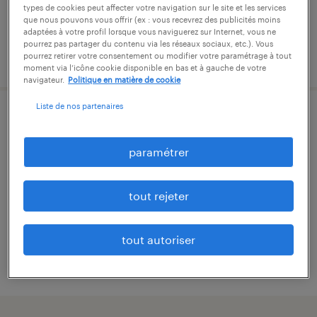
types de cookies peut affecter votre navigation sur le site et les services
que nous pouvons vous offrir (ex : vous recevrez des publicités moins
adaptées à votre profil lorsque vous naviguerez sur Internet, vous ne
pourrez pas partager du contenu via les réseaux sociaux, etc.). Vous
publié le 6 juillet 2026
pourrez retirer votre consentement ou modifier votre paramétrage à tout
moment via l’icône cookie disponible en bas et à gauche de votre
navigateur.
Politique en matière de cookie
Liste de nos partenaires
agent de fabrication (f/h)
paramétrer
saint-gildas-des-bois, loire-atlantique
intérim
tout rejeter
12,02 € par heure
tout autoriser
publié le 27 juillet 2026