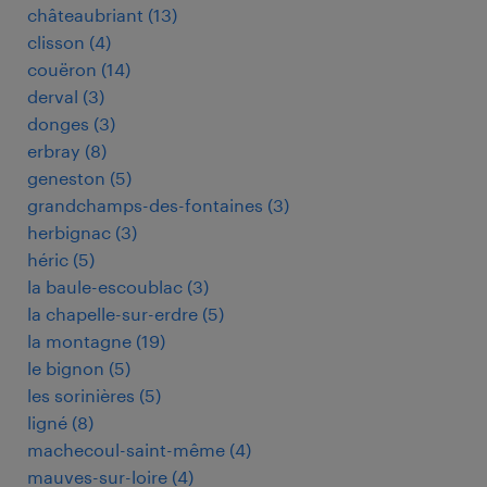
châteaubriant
(
13
)
clisson
(
4
)
couëron
(
14
)
derval
(
3
)
donges
(
3
)
erbray
(
8
)
geneston
(
5
)
grandchamps-des-fontaines
(
3
)
herbignac
(
3
)
héric
(
5
)
la baule-escoublac
(
3
)
la chapelle-sur-erdre
(
5
)
la montagne
(
19
)
le bignon
(
5
)
les sorinières
(
5
)
ligné
(
8
)
machecoul-saint-même
(
4
)
mauves-sur-loire
(
4
)