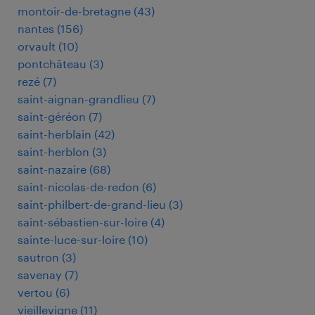
montoir-de-bretagne
(
43
)
nantes
(
156
)
orvault
(
10
)
pontchâteau
(
3
)
rezé
(
7
)
saint-aignan-grandlieu
(
7
)
saint-géréon
(
7
)
saint-herblain
(
42
)
saint-herblon
(
3
)
saint-nazaire
(
68
)
saint-nicolas-de-redon
(
6
)
saint-philbert-de-grand-lieu
(
3
)
saint-sébastien-sur-loire
(
4
)
sainte-luce-sur-loire
(
10
)
sautron
(
3
)
savenay
(
7
)
vertou
(
6
)
vieillevigne
(
11
)