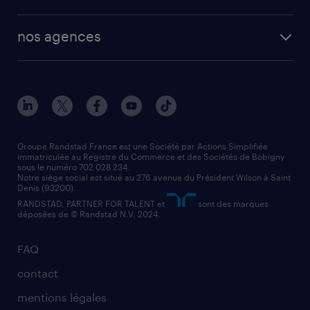
plombier chauffagiste
toutes nos solutions RH
vendeur
nos agences
solutions opérationnelles
agent de fabrication
toutes nos agences
solutions professionnelles
conducteur de poids lourd
nos agences par ville
contact entreprise
manutentionnaire
nos agences par région
faq intérim / recrutement
technico-commercial
nos cabinets de recrutement
assistant administratif
Groupe Randstad France est une Société par Actions Simplifiée
immatriculée au Registre du Commerce et des Sociétés de Bobigny
sous le numéro 702 028 234.
comptable
Notre siège social est situé au 276 avenue du Président Wilson à Saint
Denis (93200).
RANDSTAD, PARTNER FOR TALENT et
sont des marques
déposées de © Randstad N.V. 2024.
FAQ
contact
mentions légales