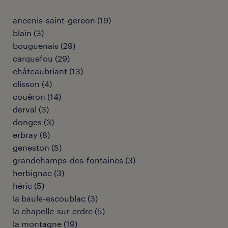
ancenis-saint-gereon
(
19
)
blain
(
3
)
bouguenais
(
29
)
carquefou
(
29
)
châteaubriant
(
13
)
clisson
(
4
)
couëron
(
14
)
derval
(
3
)
donges
(
3
)
erbray
(
8
)
geneston
(
5
)
grandchamps-des-fontaines
(
3
)
herbignac
(
3
)
héric
(
5
)
la baule-escoublac
(
3
)
la chapelle-sur-erdre
(
5
)
la montagne
(
19
)