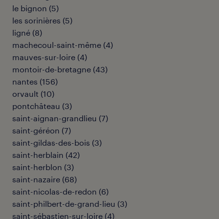
le bignon
(
5
)
les sorinières
(
5
)
ligné
(
8
)
machecoul-saint-même
(
4
)
mauves-sur-loire
(
4
)
montoir-de-bretagne
(
43
)
nantes
(
156
)
orvault
(
10
)
pontchâteau
(
3
)
saint-aignan-grandlieu
(
7
)
saint-géréon
(
7
)
saint-gildas-des-bois
(
3
)
saint-herblain
(
42
)
saint-herblon
(
3
)
saint-nazaire
(
68
)
saint-nicolas-de-redon
(
6
)
saint-philbert-de-grand-lieu
(
3
)
saint-sébastien-sur-loire
(
4
)