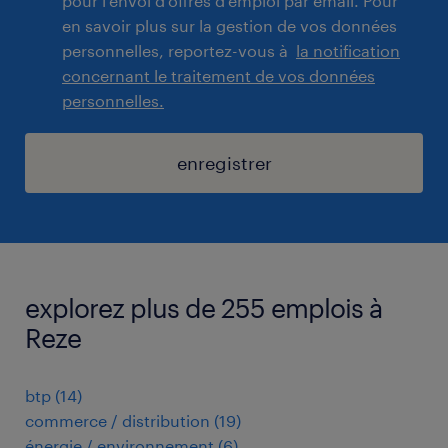
pour l'envoi d'offres d'emploi par email. Pour
en savoir plus sur la gestion de vos données
personnelles, reportez-vous à
la notification
concernant le traitement de vos données
personnelles.
enregistrer
explorez plus de 255 emplois à
Reze
btp
(
14
)
commerce / distribution
(
19
)
énergie / environnement
(
6
)