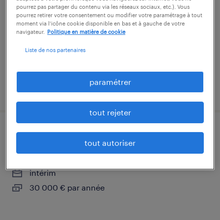
pourrez pas partager du contenu via les réseaux sociaux, etc.). Vous
rezé, loire-atlantique
pourrez retirer votre consentement ou modifier votre paramétrage à tout
moment via l’icône cookie disponible en bas et à gauche de votre
intérim
navigateur.
Politique en matière de cookie
15,00 € par heure
Liste de nos partenaires
paramétrer
publié le 24 juillet 2026
tout rejeter
technicien soudeur automatique (f/h)
tout autoriser
nantes, loire-atlantique
intérim
30 000 € par année