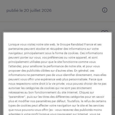
publié le 20 juillet 2026
agent de production agroalimentaire
(f/h)
Lorsque vous visitez notre site web, le Groupe Randstad France et ses
partenaires peuvent stocker et récupérer des informations sur votre
navigateur, principalement sous la forme de cookies. Ces informations
rezé, loire-atlantique
peuvent porter sur vous, vos préférences ou votre appareil, et sont
intérim
principalement utilisées pour que le site fonctionne comme vous
l’attendez, pour améliorer la performance de notre site, et pour vous
12,39 € par heure
proposer des publicités ciblées sur d’autres sites. En général, ces
informations ne permettent pas de vous identifier directement, mais elles
peuvent vous offrir une expérience web plus personnalisée. Parce que
nous respectons votre droit à la vie privée, vous pouvez choisir de ne pas
publié le 3 août 2026
autoriser les catégories de cookies qui ne sont pas strictement
nécessaires au bon fonctionnement du site Internet. Cliquez sur
“paramétrer”, puis sur les titres des différentes catégories pour en savoir
plus et modifier nos paramètres par défaut. Toutefois, le refus de certains
types de cookies peut affecter votre navigation sur le site et les services
poinçonneur (f/h)
que nous pouvons vous offrir (ex : vous recevrez des publicités moins
adaptées à votre profil lorsque vous naviguerez sur Internet, vous ne