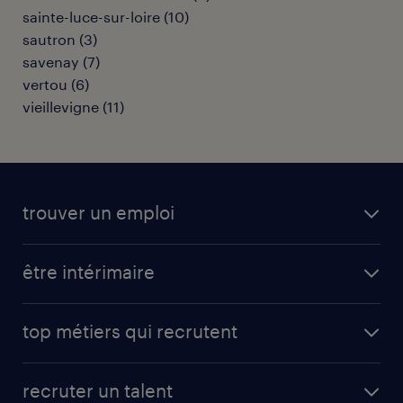
sainte-luce-sur-loire
(
10
)
sautron
(
3
)
savenay
(
7
)
vertou
(
6
)
vieillevigne
(
11
)
trouver un emploi
toutes nos offres d'emploi
être intérimaire
carrières opérationnelles
avantages intérimaires randstad
carrières professionnelles
top métiers qui recrutent
app talent / portail web
candidature spontanée
fiches métiers
faq candidat / intérimaire
créer un compte candidat
recruter un talent