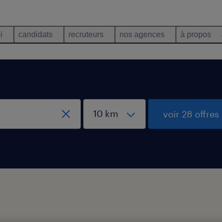
i
candidats
recruteurs
nos agences
à propos
voir 28 offres