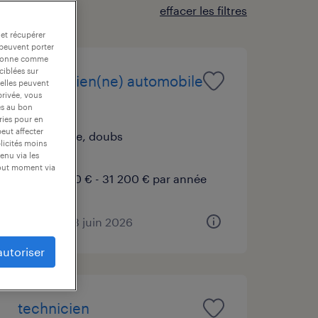
effacer les filtres
 et récupérer
 peuvent porter
nctionne comme
ciblées sur
mécanicien(ne) automobile
 elles peuvent
privée, vous
(h/f)
es au bon
ories pour en
peut affecter
maîche, doubs
blicités moins
cdi
enu via les
tout moment via
28 400 € - 31 200 € par année
publié le 23 juin 2026
autoriser
technicien