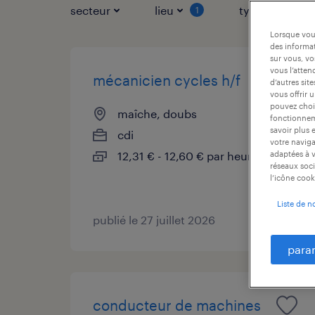
secteur
lieu
type de contr
1
Lorsque vous
des informat
sur vous, vo
vous l’atten
mécanicien cycles h/f
d’autres sit
vous offrir 
pouvez chois
maîche, doubs
fonctionneme
savoir plus 
cdi
votre naviga
12,31 € - 12,60 € par heure
adaptées à v
réseaux soci
l’icône cook
Liste de n
publié le 27 juillet 2026
para
conducteur de machines