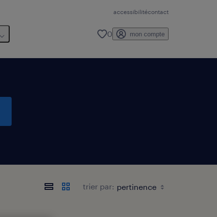
accessibilité
contact
0
mon compte
trier par: