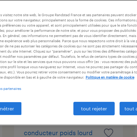
at
durée du contrat
niveau d'expérience
 visitez notre site web, le Groupe Randstad France et ses partenaires peuvent stocker
ions sur votre navigateur, principalement sous la forme de cookies. Ces informations
s préférences ou votre appareil, et sont principalement utilisées pour que le site fo
dez, pour améliorer la performance de notre site, et pour vous proposer des publicités 
opérateur polyvalent -
es. En général, ces informations ne permettent pas de vous identifier directement, mais
une expérience web plus personnalisée. Parce que nous respectons votre droit à la vie 
soudeur (f/h)
ir de ne pas autoriser les catégories de cookies qui ne sont pas strictement nécessair
nt du site Internet. Cliquez sur “paramétrer”, puis sur les titres des différentes catég
et modifier nos paramètres par défaut. Toutefois, le refus de certains types de cookies 
maîche, doubs
tion sur le site et les services que nous pouvons vous offrir (ex : vous recevrez des pu
intérim
otre profil lorsque vous naviguerez sur Internet, vous ne pourrez pas partager du cont
aux, etc.). Vous pourrez retirer votre consentement ou modifier votre paramétrage à 
12,31 € par heure
ie disponible en bas et à gauche de votre navigateur.
Politique en matière de cookie
os partenaires
publié le 22 juillet 2026
métrer
tout rejeter
tout 
conducteur poids lourd