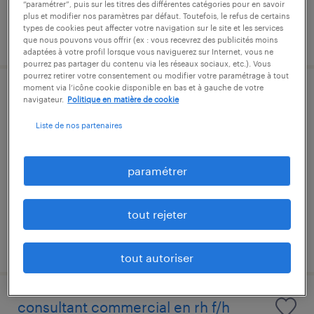
“paramétrer”, puis sur les titres des différentes catégories pour en savoir
plus et modifier nos paramètres par défaut. Toutefois, le refus de certains
types de cookies peut affecter votre navigation sur le site et les services
publié le 3 août 2026
que nous pouvons vous offrir (ex : vous recevrez des publicités moins
adaptées à votre profil lorsque vous naviguerez sur Internet, vous ne
pourrez pas partager du contenu via les réseaux sociaux, etc.). Vous
pourrez retirer votre consentement ou modifier votre paramétrage à tout
moment via l’icône cookie disponible en bas et à gauche de votre
senior specialist, talent management
navigateur.
Politique en matière de cookie
(resp. compte) - f/h
Liste de nos partenaires
brûlon, sarthe
paramétrer
cdd
26 000 € - 28 000 € par année
tout rejeter
publié le 31 juillet 2026
tout autoriser
consultant commercial en rh f/h