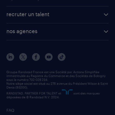
app talent / portail web
candidature spontanée
fiches métiers
faq candidat / intérimaire
créer un compte candidat
recruter un talent
plombier chauffagiste
toutes nos solutions RH
vendeur
nos agences
solutions opérationnelles
agent de fabrication
toutes nos agences
solutions professionnelles
conducteur de poids lourd
nos agences par ville
contact entreprise
manutentionnaire
nos agences par région
faq intérim / recrutement
technico-commercial
nos cabinets de recrutement
assistant administratif
Groupe Randstad France est une Société par Actions Simplifiée
immatriculée au Registre du Commerce et des Sociétés de Bobigny
sous le numéro 702 028 234.
comptable
Notre siège social est situé au 276 avenue du Président Wilson à Saint
Denis (93200).
RANDSTAD, PARTNER FOR TALENT et
sont des marques
déposées de © Randstad N.V. 2024.
FAQ