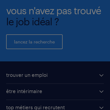
vous n'avez pas trouvé
le job idéal ?
lancez la recherche
trouver un emploi
toutes nos offres d'emploi
être intérimaire
carrières opérationnelles
avantages intérimaires randstad
carrières professionnelles
top métiers qui recrutent