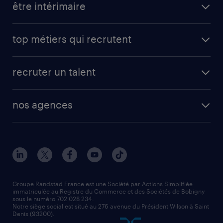
être intérimaire
carrières opérationnelles
avantages intérimaires randstad
carrières professionnelles
top métiers qui recrutent
app talent / portail web
candidature spontanée
fiches métiers
faq candidat / intérimaire
créer un compte candidat
recruter un talent
plombier chauffagiste
toutes nos solutions RH
vendeur
nos agences
solutions opérationnelles
agent de fabrication
toutes nos agences
solutions professionnelles
conducteur de poids lourd
nos agences par ville
contact entreprise
manutentionnaire
nos agences par région
faq intérim / recrutement
technico-commercial
nos cabinets de recrutement
assistant administratif
Groupe Randstad France est une Société par Actions Simplifiée
immatriculée au Registre du Commerce et des Sociétés de Bobigny
sous le numéro 702 028 234.
comptable
Notre siège social est situé au 276 avenue du Président Wilson à Saint
Denis (93200).