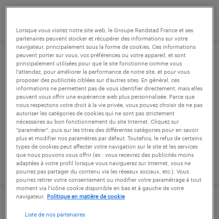
publié le 17 juillet 2026
Lorsque vous visitez notre site web, le Groupe Randstad France et ses
partenaires peuvent stocker et récupérer des informations sur votre
navigateur, principalement sous la forme de cookies. Ces informations
peuvent porter sur vous, vos préférences ou votre appareil, et sont
conducteur de travaux (f/h)
principalement utilisées pour que le site fonctionne comme vous
l’attendez, pour améliorer la performance de notre site, et pour vous
proposer des publicités ciblées sur d’autres sites. En général, ces
creil, oise
informations ne permettent pas de vous identifier directement, mais elles
peuvent vous offrir une expérience web plus personnalisée. Parce que
cdd
nous respectons votre droit à la vie privée, vous pouvez choisir de ne pas
autoriser les catégories de cookies qui ne sont pas strictement
25 000 € par année
nécessaires au bon fonctionnement du site Internet. Cliquez sur
“paramétrer”, puis sur les titres des différentes catégories pour en savoir
plus et modifier nos paramètres par défaut. Toutefois, le refus de certains
types de cookies peut affecter votre navigation sur le site et les services
que nous pouvons vous offrir (ex : vous recevrez des publicités moins
publié le 17 juillet 2026
adaptées à votre profil lorsque vous naviguerez sur Internet, vous ne
pourrez pas partager du contenu via les réseaux sociaux, etc.). Vous
pourrez retirer votre consentement ou modifier votre paramétrage à tout
moment via l’icône cookie disponible en bas et à gauche de votre
navigateur.
Politique en matière de cookie
cariste / operateur production (f/h)
Liste de nos partenaires