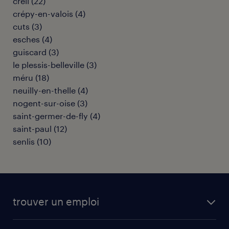
creil
(
22
)
crépy-en-valois
(
4
)
cuts
(
3
)
esches
(
4
)
guiscard
(
3
)
le plessis-belleville
(
3
)
méru
(
18
)
neuilly-en-thelle
(
4
)
nogent-sur-oise
(
3
)
saint-germer-de-fly
(
4
)
saint-paul
(
12
)
senlis
(
10
)
trouver un emploi
toutes nos offres d'emploi