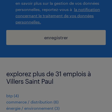
en savoir plus sur la gestion de vos données
personnelles, reportez-vous à
la notification
concernant le traitement de vos données
personnelles.
enregistrer
explorez plus de 31 emplois à
Villers Saint Paul
btp
(
4
)
commerce / distribution
(
6
)
énergie / environnement
(
3
)