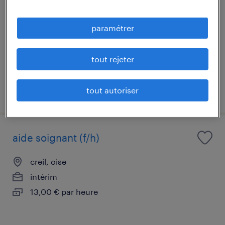
montataire, oise
paramétrer
intérim
13,08 € par heure
tout rejeter
tout autoriser
publié le 31 juillet 2026
aide soignant (f/h)
creil, oise
intérim
13,00 € par heure