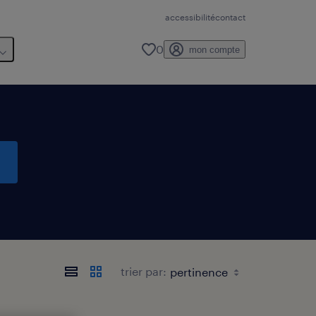
accessibilité
contact
0
mon compte
trier par: