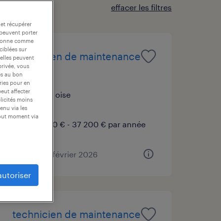
effacer les filtres
 et récupérer
 peuvent porter
nctionne comme
ciblées sur
technicien de maintenance
 elles peuvent
privée, vous
(f/h)
es au bon
ories pour en
peut affecter
senlis, oise
blicités moins
cdi
enu via les
tout moment via
35 000 € - 37 200 € par année
publié le 2 février 2026
autoriser
technicien de maintenance