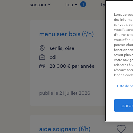
secteur
lieu
type de contr
1
Lorsque vous
des informat
sur vous, vo
vous l’atten
menuisier bois (f/h)
d’autres sit
vous offrir 
pouvez chois
senlis, oise
fonctionneme
savoir plus 
cdi
votre naviga
28 000 € par année
adaptées à v
réseaux soci
l’icône cook
Liste de n
publié le 21 juillet 2026
para
aide soignant (f/h)