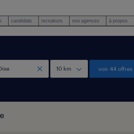
i
candidats
recruteurs
nos agences
à propos
voir 44 offres
se