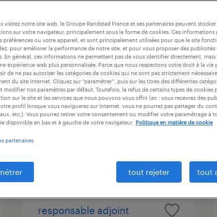
at
durée du contrat
niveau d'expérience
 visitez notre site web, le Groupe Randstad France et ses partenaires peuvent stocker
ions sur votre navigateur, principalement sous la forme de cookies. Ces informations
s préférences ou votre appareil, et sont principalement utilisées pour que le site fo
dez, pour améliorer la performance de notre site, et pour vous proposer des publicités 
emploi d'été : chargé de
es. En général, ces informations ne permettent pas de vous identifier directement, mais
une expérience web plus personnalisée. Parce que nous respectons votre droit à la vie 
clientèle de banque (f/h)
ir de ne pas autoriser les catégories de cookies qui ne sont pas strictement nécessair
nt du site Internet. Cliquez sur “paramétrer”, puis sur les titres des différentes catég
et modifier nos paramètres par défaut. Toutefois, le refus de certains types de cookies 
senlis, oise
tion sur le site et les services que nous pouvons vous offrir (ex : vous recevrez des pu
intérim
otre profil lorsque vous naviguerez sur Internet, vous ne pourrez pas partager du cont
aux, etc.). Vous pourrez retirer votre consentement ou modifier votre paramétrage à 
26 000 € - 29 000 € par année
ie disponible en bas et à gauche de votre navigateur.
Politique en matière de cookie
os partenaires
publié le 14 avril 2026
métrer
tout rejeter
tout 
responsable adjoint