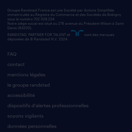
technico-commercial
nos cabinets de recrutement
assistant administratif
Groupe Randstad France est une Société par Actions Simplifiée
immatriculée au Registre du Commerce et des Sociétés de Bobigny
sous le numéro 702 028 234.
comptable
Notre siège social est situé au 276 avenue du Président Wilson à Saint
Denis (93200).
RANDSTAD, PARTNER FOR TALENT et
sont des marques
déposées de © Randstad N.V. 2024.
FAQ
contact
mentions légales
le groupe randstad
accessibilité
dispositifs d'alertes professionnelles
soyons vigilants
données personnelles