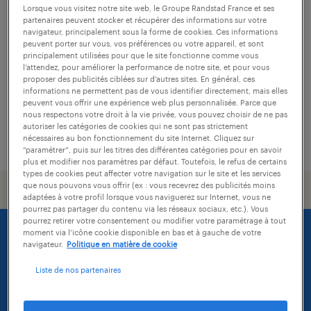
infirmier de (f/h)
Lorsque vous visitez notre site web, le Groupe Randstad France et ses
partenaires peuvent stocker et récupérer des informations sur votre
navigateur, principalement sous la forme de cookies. Ces informations
briouze, orne
peuvent porter sur vous, vos préférences ou votre appareil, et sont
intérim
principalement utilisées pour que le site fonctionne comme vous
l’attendez, pour améliorer la performance de notre site, et pour vous
15,50 € par heure
proposer des publicités ciblées sur d’autres sites. En général, ces
informations ne permettent pas de vous identifier directement, mais elles
peuvent vous offrir une expérience web plus personnalisée. Parce que
nous respectons votre droit à la vie privée, vous pouvez choisir de ne pas
autoriser les catégories de cookies qui ne sont pas strictement
nécessaires au bon fonctionnement du site Internet. Cliquez sur
publié le 27 mai 2026
“paramétrer”, puis sur les titres des différentes catégories pour en savoir
plus et modifier nos paramètres par défaut. Toutefois, le refus de certains
types de cookies peut affecter votre navigation sur le site et les services
que nous pouvons vous offrir (ex : vous recevrez des publicités moins
adaptées à votre profil lorsque vous naviguerez sur Internet, vous ne
pourrez pas partager du contenu via les réseaux sociaux, etc.). Vous
pourrez retirer votre consentement ou modifier votre paramétrage à tout
moment via l’icône cookie disponible en bas et à gauche de votre
navigateur.
Politique en matière de cookie
Liste de nos partenaires