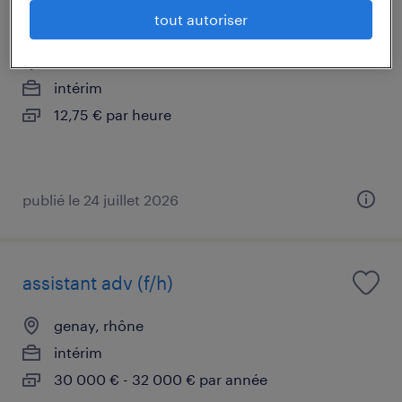
assistant adv (f/h)
tout autoriser
haute-rivoire, rhône
intérim
12,75 € par heure
publié le 24 juillet 2026
assistant adv (f/h)
genay, rhône
intérim
30 000 € - 32 000 € par année