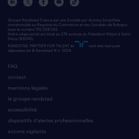
nos agences par région
faq intérim / recrutement
technico-commercial
nos cabinets de recrutement
assistant administratif
Groupe Randstad France est une Société par Actions Simplifiée
immatriculée au Registre du Commerce et des Sociétés de Bobigny
sous le numéro 702 028 234.
comptable
Notre siège social est situé au 276 avenue du Président Wilson à Saint
Denis (93200).
RANDSTAD, PARTNER FOR TALENT et
sont des marques
déposées de © Randstad N.V. 2024.
FAQ
contact
mentions légales
le groupe randstad
accessibilité
dispositifs d'alertes professionnelles
soyons vigilants