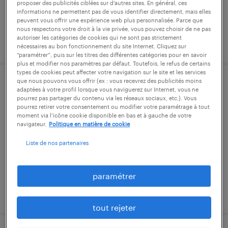
proposer des publicités ciblées sur d’autres sites. En général, ces
40 000 € par année
informations ne permettent pas de vous identifier directement, mais elles
peuvent vous offrir une expérience web plus personnalisée. Parce que
nous respectons votre droit à la vie privée, vous pouvez choisir de ne pas
autoriser les catégories de cookies qui ne sont pas strictement
publié le 16 mars 2026
nécessaires au bon fonctionnement du site Internet. Cliquez sur
“paramétrer”, puis sur les titres des différentes catégories pour en savoir
plus et modifier nos paramètres par défaut. Toutefois, le refus de certains
types de cookies peut affecter votre navigation sur le site et les services
que nous pouvons vous offrir (ex : vous recevrez des publicités moins
assistant (f/h)
adaptées à votre profil lorsque vous naviguerez sur Internet, vous ne
pourrez pas partager du contenu via les réseaux sociaux, etc.). Vous
pourrez retirer votre consentement ou modifier votre paramétrage à tout
saint-priest, rhône
moment via l’icône cookie disponible en bas et à gauche de votre
navigateur.
Politique en matière de cookie
intérim
13,59 € par heure
Liste de nos partenaires
paramétrer
publié le 6 août 2026
tout rejeter