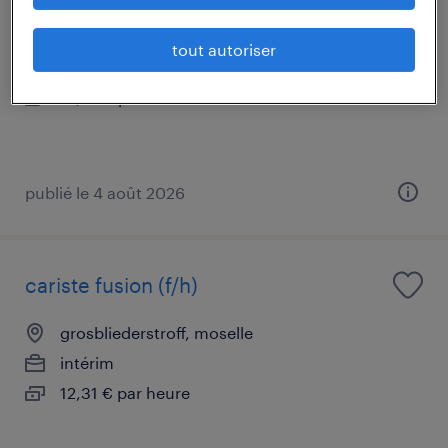
hagondange, moselle
tout autoriser
intérim
12,27 € par heure
publié le 4 août 2026
cariste fusion (f/h)
grosbliederstroff, moselle
intérim
12,31 € par heure