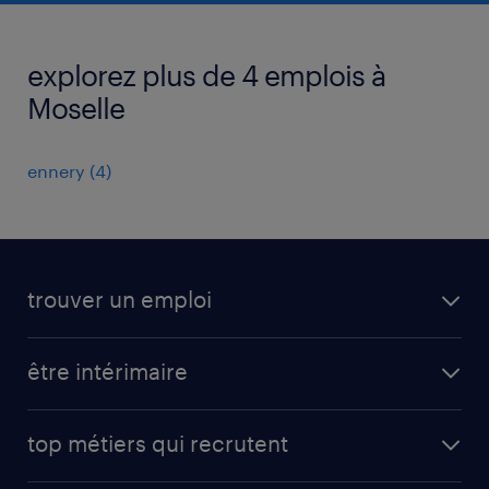
explorez plus de 4 emplois à
Moselle
ennery
(
4
)
trouver un emploi
toutes nos offres d'emploi
être intérimaire
carrières opérationnelles
avantages intérimaires randstad
carrières professionnelles
top métiers qui recrutent
app talent / portail web
candidature spontanée