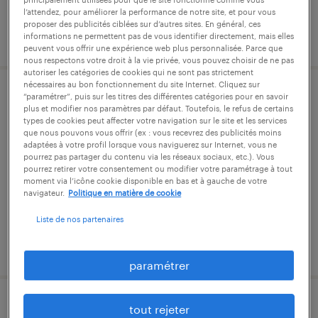
l’attendez, pour améliorer la performance de notre site, et pour vous
proposer des publicités ciblées sur d’autres sites. En général, ces
publié le 3 août 2026
informations ne permettent pas de vous identifier directement, mais elles
peuvent vous offrir une expérience web plus personnalisée. Parce que
nous respectons votre droit à la vie privée, vous pouvez choisir de ne pas
autoriser les catégories de cookies qui ne sont pas strictement
nécessaires au bon fonctionnement du site Internet. Cliquez sur
“paramétrer”, puis sur les titres des différentes catégories pour en savoir
cariste (f/h)
plus et modifier nos paramètres par défaut. Toutefois, le refus de certains
types de cookies peut affecter votre navigation sur le site et les services
que nous pouvons vous offrir (ex : vous recevrez des publicités moins
metz, moselle
adaptées à votre profil lorsque vous naviguerez sur Internet, vous ne
intérim
pourrez pas partager du contenu via les réseaux sociaux, etc.). Vous
pourrez retirer votre consentement ou modifier votre paramétrage à tout
12,27 € par heure
moment via l’icône cookie disponible en bas et à gauche de votre
navigateur.
Politique en matière de cookie
Liste de nos partenaires
publié le 4 août 2026
paramétrer
tout rejeter
cariste (f/h)