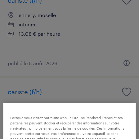
cariste (f/h)
ennery, moselle
intérim
13,08 € par heure
publié le 5 août 2026
cariste (f/h)
sarreguemines, moselle
intérim
Lorsque vous visitez notre site web, le Groupe Randstad France et ses
partenaires peuvent stocker et récupérer des informations sur votre
12,64 € par heure
navigateur, principalement sous la forme de cookies. Ces informations
peuvent porter sur vous, vos préférences ou votre appareil, et sont
principalement utilisées pour que le site fonctionne comme vous