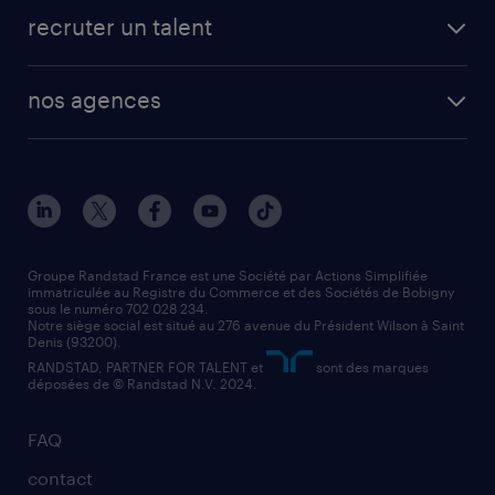
fiches métiers
faq candidat / intérimaire
créer un compte candidat
recruter un talent
plombier chauffagiste
toutes nos solutions RH
vendeur
nos agences
solutions opérationnelles
agent de fabrication
toutes nos agences
solutions professionnelles
conducteur de poids lourd
nos agences par ville
contact entreprise
manutentionnaire
nos agences par région
faq intérim / recrutement
technico-commercial
nos cabinets de recrutement
assistant administratif
Groupe Randstad France est une Société par Actions Simplifiée
immatriculée au Registre du Commerce et des Sociétés de Bobigny
sous le numéro 702 028 234.
comptable
Notre siège social est situé au 276 avenue du Président Wilson à Saint
Denis (93200).
RANDSTAD, PARTNER FOR TALENT et
sont des marques
déposées de © Randstad N.V. 2024.
FAQ
contact