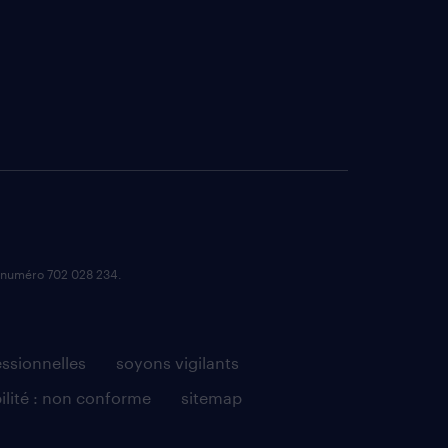
e numéro 702 028 234.
essionnelles
soyons vigilants
ilité : non conforme
sitemap