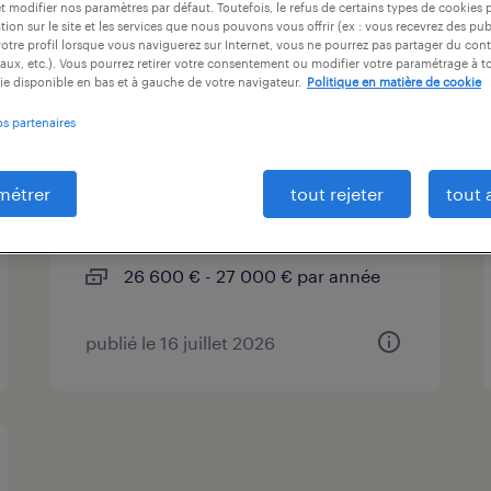
et modifier nos paramètres par défaut. Toutefois, le refus de certains types de cookies 
at
durée du contrat
niveau d'expérience
tion sur le site et les services que nous pouvons vous offrir (ex : vous recevrez des pu
otre profil lorsque vous naviguerez sur Internet, vous ne pourrez pas partager du cont
aux, etc.). Vous pourrez retirer votre consentement ou modifier votre paramétrage à 
ie disponible en bas et à gauche de votre navigateur.
Politique en matière de cookie
conducteur poids lourds
os partenaires
bras de grue f/h (f/h)
métrer
tout rejeter
tout 
couëron, loire-atlantique
cdi
26 600 € - 27 000 € par année
publié le 16 juillet 2026