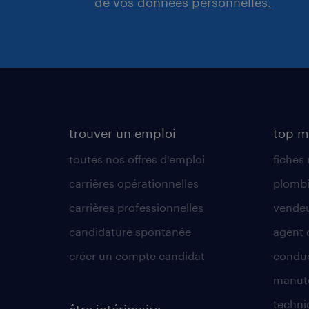
de vos données personnelles.
trouver un emploi
top m
toutes nos offres d'emploi
fiches
carrières opérationnelles
plombi
carrières professionnelles
vende
candidature spontanée
agent 
créer un compte candidat
conduc
manute
techni
être intérimaire