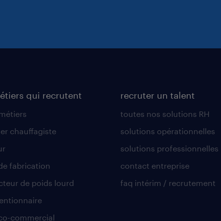
étiers qui recrutent
recruter un talent
 métiers
toutes nos solutions RH
er chauffagiste
solutions opérationnelles
ur
solutions professionnelles
de fabrication
contact entreprise
teur de poids lourd
faq intérim / recrutement
ntionnaire
co-commercial