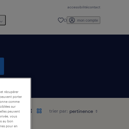
accessibilité
contact
0
mon compte
te email
 et récupérer
 peuvent porter
nctionne comme
ciblées sur
trier par:
 elles peuvent
privée, vous
es au bon
ories pour en