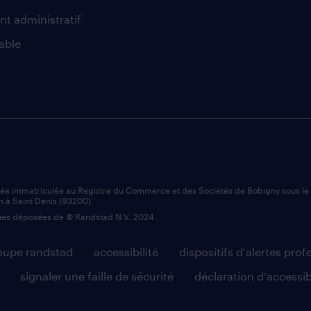
nt administratif
able
iée immatriculée au Registre du Commerce et des Sociétés de Bobigny sous l
n à Saint Denis (93200).
es déposées de © Randstad N.V. 2024.
roupe randstad
accessibilité
dispositifs d'alertes prof
signaler une faille de sécurité
déclaration d'accessib