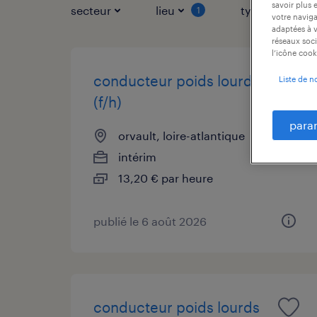
savoir plus 
secteur
lieu
type de contr
1
votre naviga
adaptées à v
réseaux soci
l’icône cook
conducteur poids lourds
Liste de n
(f/h)
para
orvault, loire-atlantique
intérim
13,20 € par heure
publié le 6 août 2026
conducteur poids lourds