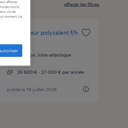
peut affecter
effacer les filtres
blicités moins
enu via les
tout moment via
conducteur polyvalent f/h
(f/h)
autoriser
couëron, loire-atlantique
cdi
26 600 € - 27 000 € par année
publié le 16 juillet 2026