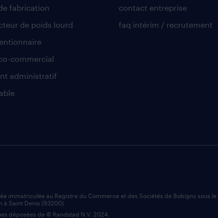
de fabrication
contact entreprise
teur de poids lourd
faq intérim / recrutement
ntionnaire
co-commercial
nt administratif
able
iée immatriculée au Registre du Commerce et des Sociétés de Bobigny sous l
n à Saint Denis (93200).
es déposées de © Randstad N.V. 2024.