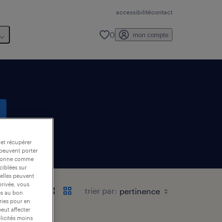
accessibilité
contact
0
mon compte
 et récupérer
te email
 peuvent porter
nctionne comme
ciblées sur
 elles peuvent
privée, vous
trier par:
es au bon
ories pour en
peut affecter
blicités moins