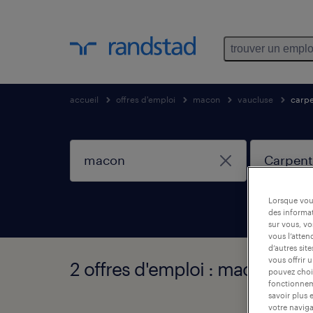
trouver un emplo
accueil
offres d'emploi
macon
vaucluse
carpe
Lorsque vous
des informat
sur vous, vo
vous l’atten
d’autres sit
vous offrir 
2 offres d'emploi : macon, Ca
pouvez chois
fonctionneme
savoir plus 
votre naviga