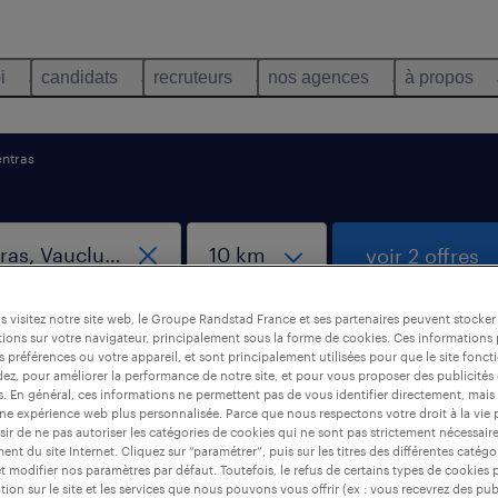
i
candidats
recruteurs
nos agences
à propos
ntras
voir 2 offres
 visitez notre site web, le Groupe Randstad France et ses partenaires peuvent stocker
créer une aler
ions sur votre navigateur, principalement sous la forme de cookies. Ces informations
s préférences ou votre appareil, et sont principalement utilisées pour que le site fo
dez, pour améliorer la performance de notre site, et pour vous proposer des publicités 
es. En général, ces informations ne permettent pas de vous identifier directement, mais
une expérience web plus personnalisée. Parce que nous respectons votre droit à la vie 
rpentras, Vaucluse
ir de ne pas autoriser les catégories de cookies qui ne sont pas strictement nécessair
nt du site Internet. Cliquez sur “paramétrer”, puis sur les titres des différentes catég
et modifier nos paramètres par défaut. Toutefois, le refus de certains types de cookies 
tion sur le site et les services que nous pouvons vous offrir (ex : vous recevrez des pu