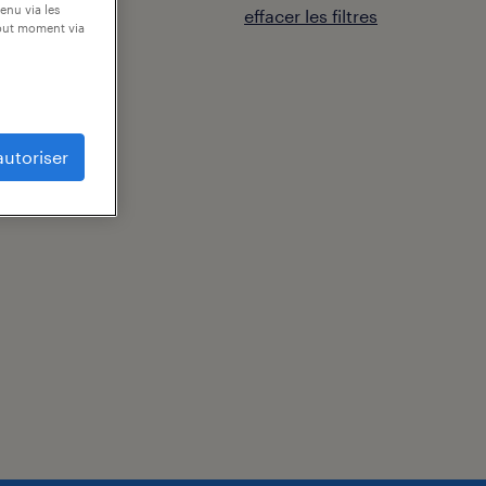
enu via les
effacer les filtres
tout moment via
autoriser