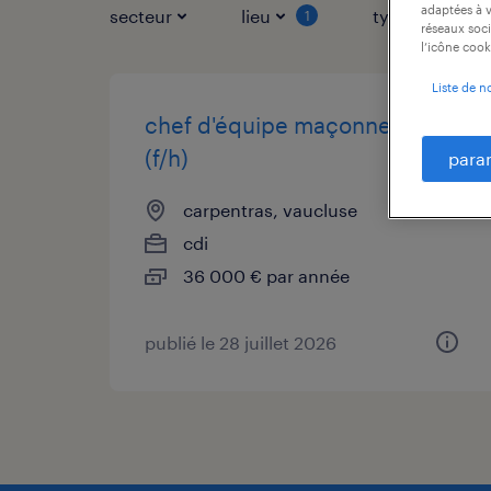
adaptées à v
secteur
lieu
type de contr
1
réseaux soci
l’icône cook
Liste de n
chef d'équipe maçonnerie
(f/h)
para
carpentras, vaucluse
cdi
36 000 € par année
publié le 28 juillet 2026