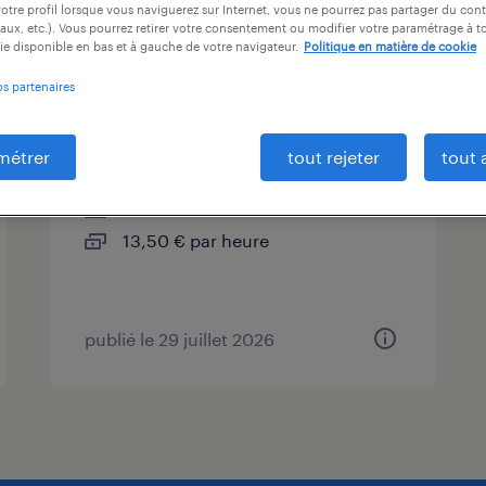
otre profil lorsque vous naviguerez sur Internet, vous ne pourrez pas partager du cont
at
durée du contrat
niveau d'expérience
aux, etc.). Vous pourrez retirer votre consentement ou modifier votre paramétrage à 
ie disponible en bas et à gauche de votre navigateur.
Politique en matière de cookie
os partenaires
maçon (f/h)
métrer
tout rejeter
tout 
carpentras, vaucluse
intérim
13,50 € par heure
publié le 29 juillet 2026