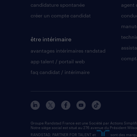
candidature spontanée
agent 
créer un compte candidat
conduc
manute
techni
être intérimaire
assista
avantages intérimaires randstad
compt
app talent / portail web
faq candidat / intérimaire
Groupe Randstad France est une Société par Actions Simplif
Notre siège social est situé au 276 avenue du Président Wilso
RANDSTAD, PARTNER FOR TALENT et
sont des marqu