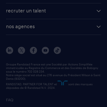
fiches métiers
faq candidat / intérimaire
créer un compte candidat
recruter un talent
plombier chauffagiste
toutes nos solutions RH
vendeur
nos agences
solutions opérationnelles
agent de fabrication
toutes nos agences
solutions professionnelles
conducteur de poids lourd
nos agences par ville
contact entreprise
manutentionnaire
nos agences par région
faq intérim / recrutement
technico-commercial
nos cabinets de recrutement
assistant administratif
Groupe Randstad France est une Société par Actions Simplifiée
immatriculée au Registre du Commerce et des Sociétés de Bobigny
sous le numéro 702 028 234.
comptable
Notre siège social est situé au 276 avenue du Président Wilson à Saint
Denis (93200).
RANDSTAD, PARTNER FOR TALENT et
sont des marques
déposées de © Randstad N.V. 2024.
FAQ