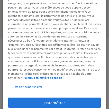
navigateur, principalement sous la forme de cookies. Ces informations
peuvent porter sur vous, vos préférences ou votre appareil, et sont
1 offre d'emploi : mecanicien, Limoges,
principalement utilisées pour que le site fonctionne comme vous
Haute-Vienne
l’attendez, pour améliorer la performance de notre site, et pour vous
proposer des publicités ciblées sur d’autres sites. En général, ces
informations ne permettent pas de vous identifier directement, mais elles
peuvent vous offrir une expérience web plus personnalisée. Parce que
filtres
1
nous respectons votre droit à la vie privée, vous pouvez choisir de ne pas
autoriser les catégories de cookies qui ne sont pas strictement
nécessaires au bon fonctionnement du site Internet. Cliquez sur
“paramétrer”, puis sur les titres des différentes catégories pour en savoir
mécanicien de maintenance (f/h).
plus et modifier nos paramètres par défaut. Toutefois, le refus de certains
types de cookies peut affecter votre navigation sur le site et les services
que nous pouvons vous offrir (ex : vous recevrez des publicités moins
saillat-sur-vienne, haute-vienne
adaptées à votre profil lorsque vous naviguerez sur Internet, vous ne
pourrez pas partager du contenu via les réseaux sociaux, etc.). Vous
intérim
pourrez retirer votre consentement ou modifier votre paramétrage à tout
moment via l’icône cookie disponible en bas et à gauche de votre
13,49 € - 15,49 € par heure
navigateur.
Politique en matière de cookie
Liste de nos partenaires
publié le 6 août 2026
paramétrer