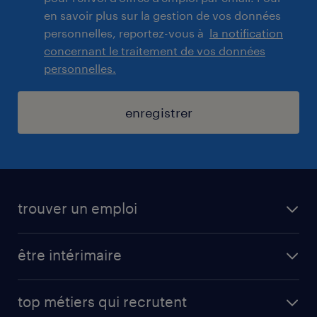
en savoir plus sur la gestion de vos données
personnelles, reportez-vous à
la notification
concernant le traitement de vos données
personnelles.
enregistrer
trouver un emploi
toutes nos offres d'emploi
être intérimaire
carrières opérationnelles
avantages intérimaires randstad
carrières professionnelles
top métiers qui recrutent
app talent / portail web
candidature spontanée