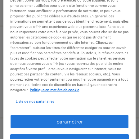
peuvent porter sur vous, vos préférences ou votre appareil, et sont
principalement utilisées pour que le site fonctionne comme vous
l’attendez, pour améliorer la performance de notre site, et pour vous
publié le 5 août 2026
proposer des publicités ciblées sur d’autres sites. En général, ces
informations ne permettent pas de vous identifier directement, mais elles
peuvent vous offrir une expérience web plus personnalisée. Parce que
nous respectons votre droit à la vie privée, vous pouvez choisir de ne pas
autoriser les catégories de cookies qui ne sont pas strictement
moniteur-educateur (f/h)
nécessaires au bon fonctionnement du site Internet. Cliquez sur
“paramétrer”, puis sur les titres des différentes catégories pour en savoir
plus et modifier nos paramètres par défaut. Toutefois, le refus de certains
châteaulin, finistère
types de cookies peut affecter votre navigation sur le site et les services
que nous pouvons vous offrir (ex : vous recevrez des publicités moins
intérim
adaptées à votre profil lorsque vous naviguerez sur Internet, vous ne
14,00 € - 20,00 € par heure
pourrez pas partager du contenu via les réseaux sociaux, etc.). Vous
pourrez retirer votre consentement ou modifier votre paramétrage à tout
moment via l’icône cookie disponible en bas et à gauche de votre
navigateur.
Politique en matière de cookie
Liste de nos partenaires
publié le 8 juillet 2026
paramétrer
animateur (f/h) en habitat inclusif à st