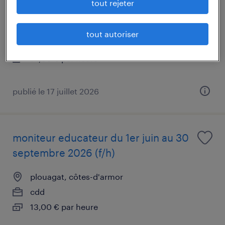
tout rejeter
malo - juillet/aout
saint-malo, ille-et-vilaine
tout autoriser
intérim
14,00 € par heure
publié le 17 juillet 2026
moniteur educateur du 1er juin au 30
septembre 2026 (f/h)
plouagat, côtes-d'armor
cdd
13,00 € par heure