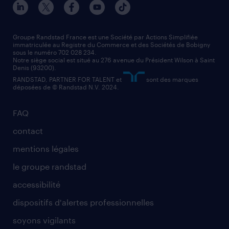
manutentionnaire
nos agences par région
faq intérim / recrutement
technico-commercial
nos cabinets de recrutement
assistant administratif
Groupe Randstad France est une Société par Actions Simplifiée
immatriculée au Registre du Commerce et des Sociétés de Bobigny
sous le numéro 702 028 234.
comptable
Notre siège social est situé au 276 avenue du Président Wilson à Saint
Denis (93200).
RANDSTAD, PARTNER FOR TALENT et
sont des marques
déposées de © Randstad N.V. 2024.
FAQ
contact
mentions légales
le groupe randstad
accessibilité
dispositifs d'alertes professionnelles
soyons vigilants