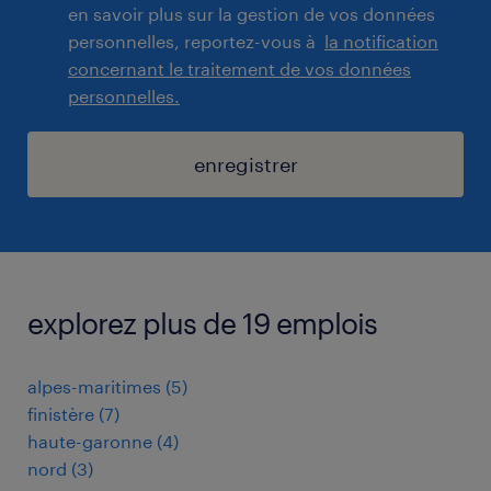
en savoir plus sur la gestion de vos données
personnelles, reportez-vous à
la notification
concernant le traitement de vos données
personnelles.
enregistrer
explorez plus de 19 emplois
alpes-maritimes
(
5
)
finistère
(
7
)
haute-garonne
(
4
)
nord
(
3
)