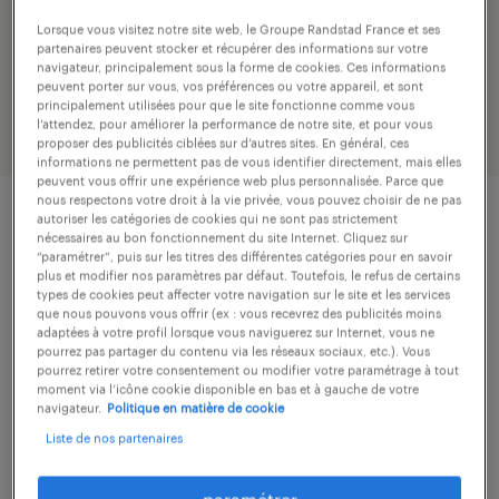
Lorsque vous visitez notre site web, le Groupe Randstad France et ses
2 offres d'emploi : operateur logistique,
partenaires peuvent stocker et récupérer des informations sur votre
navigateur, principalement sous la forme de cookies. Ces informations
Saône-et-Loire
peuvent porter sur vous, vos préférences ou votre appareil, et sont
principalement utilisées pour que le site fonctionne comme vous
l’attendez, pour améliorer la performance de notre site, et pour vous
filtres
1
proposer des publicités ciblées sur d’autres sites. En général, ces
informations ne permettent pas de vous identifier directement, mais elles
peuvent vous offrir une expérience web plus personnalisée. Parce que
nous respectons votre droit à la vie privée, vous pouvez choisir de ne pas
autoriser les catégories de cookies qui ne sont pas strictement
magasinier cariste (f/h)
nécessaires au bon fonctionnement du site Internet. Cliquez sur
“paramétrer”, puis sur les titres des différentes catégories pour en savoir
plus et modifier nos paramètres par défaut. Toutefois, le refus de certains
ranchal, rhône
types de cookies peut affecter votre navigation sur le site et les services
intérim
que nous pouvons vous offrir (ex : vous recevrez des publicités moins
adaptées à votre profil lorsque vous naviguerez sur Internet, vous ne
12,31 € par heure
pourrez pas partager du contenu via les réseaux sociaux, etc.). Vous
pourrez retirer votre consentement ou modifier votre paramétrage à tout
moment via l’icône cookie disponible en bas et à gauche de votre
navigateur.
Politique en matière de cookie
Liste de nos partenaires
publié le 30 juillet 2026