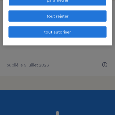
paramétrer
préparateur de commandes (f/h)
tout rejeter
saint-laurent-sur-saône, ain
tout autoriser
intérim
12,31 € par heure
publié le 9 juillet 2026