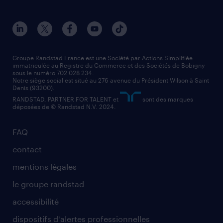
toutes nos agences
solutions professionnelles
conducteur de poids lourd
nos agences par ville
contact entreprise
manutentionnaire
nos agences par région
faq intérim / recrutement
technico-commercial
nos cabinets de recrutement
assistant administratif
Groupe Randstad France est une Société par Actions Simplifiée
immatriculée au Registre du Commerce et des Sociétés de Bobigny
sous le numéro 702 028 234.
comptable
Notre siège social est situé au 276 avenue du Président Wilson à Saint
Denis (93200).
RANDSTAD, PARTNER FOR TALENT et
sont des marques
déposées de © Randstad N.V. 2024.
FAQ
contact
mentions légales
le groupe randstad
accessibilité
dispositifs d'alertes professionnelles