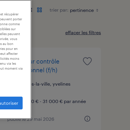
trier par:
 et récupérer
 peuvent porter
nctionne comme
ciblées sur
effacer les filtres
 elles peuvent
privée, vous
es au bon
ories pour en
peut affecter
blicités moins
opérateur contrôle
enu via les
dimensionnel (f/h)
tout moment via
mantes-la-ville, yvelines
cdi
30 000 € - 31 000 € par année
autoriser
publié le 29 mai 2026