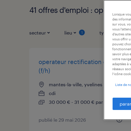
41 offres d'emploi : operateur,
Lorsque vous
des informat
sur vous, vo
vous l’atten
secteur
lieu
type de contr
1
d’autres sit
vous offrir 
pouvez chois
fonctionneme
savoir plus 
votre naviga
operateur rectification cn
adaptées à v
(f/h)
réseaux soci
l’icône cook
mantes-la-ville, yvelines
Liste de n
cdi
30 000 € - 31 000 € par année
para
publié le 29 mai 2026