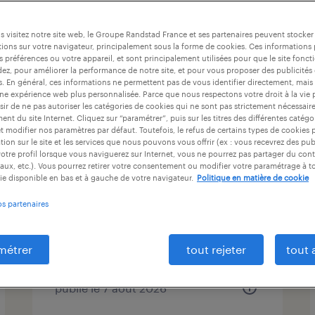
 Dreux, Eure-et-Loir
 visitez notre site web, le Groupe Randstad France et ses partenaires peuvent stocker
ions sur votre navigateur, principalement sous la forme de cookies. Ces informations
s préférences ou votre appareil, et sont principalement utilisées pour que le site fo
dez, pour améliorer la performance de notre site, et pour vous proposer des publicités 
at
durée du contrat
niveau d'expérience
es. En général, ces informations ne permettent pas de vous identifier directement, mais
une expérience web plus personnalisée. Parce que nous respectons votre droit à la vie 
ir de ne pas autoriser les catégories de cookies qui ne sont pas strictement nécessair
nt du site Internet. Cliquez sur “paramétrer”, puis sur les titres des différentes catég
et modifier nos paramètres par défaut. Toutefois, le refus de certains types de cookies 
tion sur le site et les services que nous pouvons vous offrir (ex : vous recevrez des pu
opérateur régleur (f/h)
otre profil lorsque vous naviguerez sur Internet, vous ne pourrez pas partager du cont
aux, etc.). Vous pourrez retirer votre consentement ou modifier votre paramétrage à 
ie disponible en bas et à gauche de votre navigateur.
Politique en matière de cookie
chartres, eure-et-loir
intérim
os partenaires
12,31 € - 13,50 € par heure
métrer
tout rejeter
tout 
publié le 7 août 2026