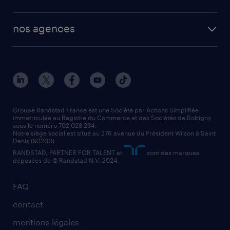
plombier chauffagiste
toutes nos solutions RH
vendeur
nos agences
solutions opérationnelles
agent de fabrication
toutes nos agences
solutions professionnelles
conducteur de poids lourd
nos agences par ville
contact entreprise
manutentionnaire
nos agences par région
faq intérim / recrutement
technico-commercial
nos cabinets de recrutement
assistant administratif
Groupe Randstad France est une Société par Actions Simplifiée
immatriculée au Registre du Commerce et des Sociétés de Bobigny
sous le numéro 702 028 234.
comptable
Notre siège social est situé au 276 avenue du Président Wilson à Saint
Denis (93200).
RANDSTAD, PARTNER FOR TALENT et
sont des marques
déposées de © Randstad N.V. 2024.
FAQ
contact
mentions légales