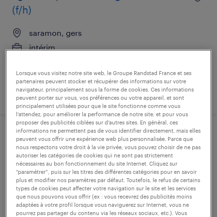
(f/h)
saramon, gers
intérim
12,31 € par heure
Lorsque vous visitez notre site web, le Groupe Randstad France et ses
partenaires peuvent stocker et récupérer des informations sur votre
navigateur, principalement sous la forme de cookies. Ces informations
publié le 28 juillet 2026
peuvent porter sur vous, vos préférences ou votre appareil, et sont
principalement utilisées pour que le site fonctionne comme vous
l’attendez, pour améliorer la performance de notre site, et pour vous
proposer des publicités ciblées sur d’autres sites. En général, ces
informations ne permettent pas de vous identifier directement, mais elles
technicien de maintenance
peuvent vous offrir une expérience web plus personnalisée. Parce que
nous respectons votre droit à la vie privée, vous pouvez choisir de ne pas
production (f/h)
autoriser les catégories de cookies qui ne sont pas strictement
nécessaires au bon fonctionnement du site Internet. Cliquez sur
“paramétrer”, puis sur les titres des différentes catégories pour en savoir
villecomtal-sur-arros, gers
plus et modifier nos paramètres par défaut. Toutefois, le refus de certains
types de cookies peut affecter votre navigation sur le site et les services
intérim
que nous pouvons vous offrir (ex : vous recevrez des publicités moins
17,20 € par heure
adaptées à votre profil lorsque vous naviguerez sur Internet, vous ne
pourrez pas partager du contenu via les réseaux sociaux, etc.). Vous