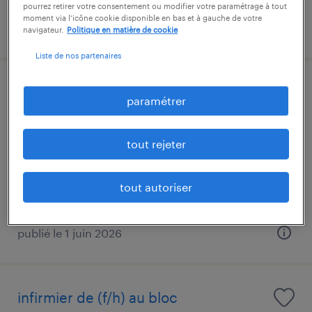
pourrez retirer votre consentement ou modifier votre paramétrage à tout
moment via l’icône cookie disponible en bas et à gauche de votre
publié le 5 août 2026
navigateur.
Politique en matière de cookie
Liste de nos partenaires
chef de projet lean (f/h)
paramétrer
l'isle-jourdain, gers
tout rejeter
cdi
48 000 € - 55 000 € par année
tout autoriser
publié le 1 juin 2026
infirmier de (f/h) au bloc