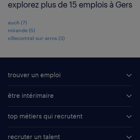
explorez plus de 15 emplois à Gers
auch
(
7
)
mirande
(
5
)
villecomtal-sur-arros
(
3
)
trouver un emploi
toutes nos offres d'emploi
être intérimaire
carrières opérationnelles
avantages intérimaires randstad
carrières professionnelles
top métiers qui recrutent
app talent / portail web
candidature spontanée
fiches métiers
faq candidat / intérimaire
créer un compte candidat
recruter un talent