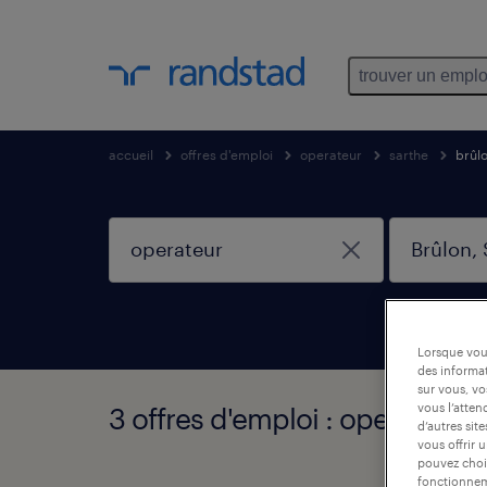
trouver un emplo
accueil
offres d'emploi
operateur
sarthe
brûl
Lorsque vous
des informat
sur vous, vo
vous l’atten
3 offres d'emploi : operateur, 
d’autres sit
vous offrir 
pouvez chois
fonctionneme