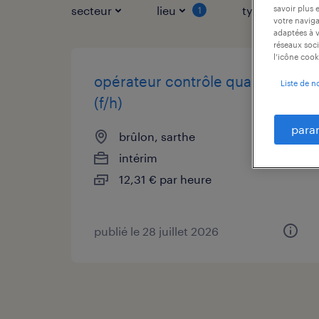
savoir plus 
secteur
lieu
type de contr
1
votre naviga
adaptées à v
réseaux soci
l’icône cook
opérateur contrôle qualité
Liste de n
(f/h)
para
brûlon, sarthe
intérim
12,31 € par heure
publié le 28 juillet 2026