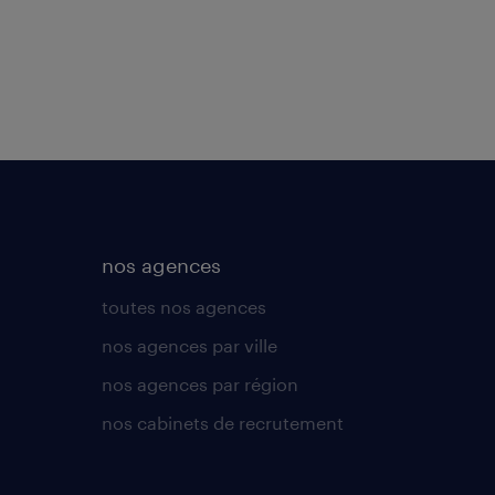
nos agences
toutes nos agences
nos agences par ville
nos agences par région
nos cabinets de recrutement