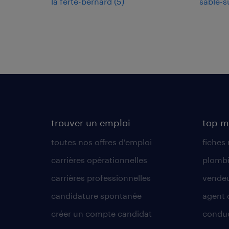
la ferté-bernard
(
5
)
sablé-s
trouver un emploi
top m
toutes nos offres d'emploi
fiches
carrières opérationnelles
plombi
carrières professionnelles
vende
candidature spontanée
agent 
créer un compte candidat
conduc