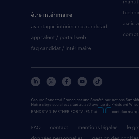
manute
techni
être intérimaire
assista
avantages intérimaires randstad
compt
app talent / portail web
faq candidat / intérimaire
Groupe Randstad France est une Société par Actions Simplif
Notre siège social est situé au 276 avenue du Président Wilso
RANDSTAD, PARTNER FOR TALENT et
sont des marqu
FAQ
contact
mentions légales
le g
données personnelles
gestion des cookies