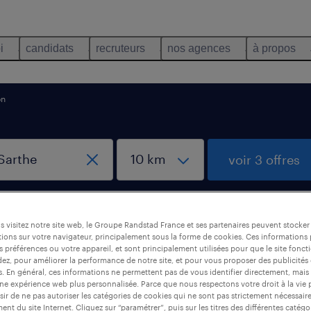
i
candidats
recruteurs
nos agences
à propos
on
voir 3 offres
créer une aler
 visitez notre site web, le Groupe Randstad France et ses partenaires peuvent stocker
ions sur votre navigateur, principalement sous la forme de cookies. Ces informations
s préférences ou votre appareil, et sont principalement utilisées pour que le site fo
dez, pour améliorer la performance de notre site, et pour vous proposer des publicités 
Brûlon, Sarthe
es. En général, ces informations ne permettent pas de vous identifier directement, mais
une expérience web plus personnalisée. Parce que nous respectons votre droit à la vie 
ir de ne pas autoriser les catégories de cookies qui ne sont pas strictement nécessair
nt du site Internet. Cliquez sur “paramétrer”, puis sur les titres des différentes catég