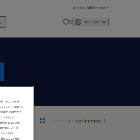
accessibilité
contact
0
mon compte
te email
 et récupérer
 peuvent porter
nctionne comme
ciblées sur
trier par:
 elles peuvent
privée, vous
es au bon
ories pour en