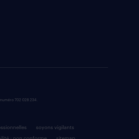
e numéro 702 028 234.
essionnelles
soyons vigilants
ilité : non conforme
sitemap