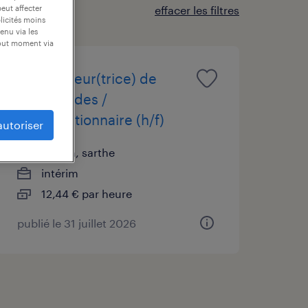
peut affecter
effacer les filtres
blicités moins
enu via les
tout moment via
préparateur(trice) de
commandes /
manutentionnaire (h/f)
autoriser
brûlon, sarthe
intérim
12,44 € par heure
publié le 31 juillet 2026