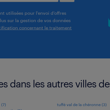
t utilisées pour l'envoi d'offres
plus sur la gestion de vos données
tification concernant le traitement
s dans les autres villes de
s
(
7
)
tuffé val de la chéronne
(
3
)