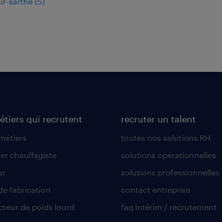
ur-sarthe
(
5
)
étiers qui recrutent
recruter un talent
 métiers
toutes nos solutions RH
er chauffagiste
solutions opérationnelles
ur
solutions professionnelles
de fabrication
contact entreprise
teur de poids lourd
faq intérim / recrutement