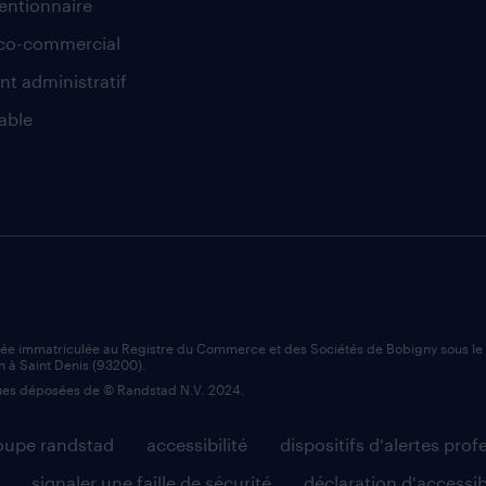
ntionnaire
co-commercial
nt administratif
able
iée immatriculée au Registre du Commerce et des Sociétés de Bobigny sous l
n à Saint Denis (93200).
es déposées de © Randstad N.V. 2024.
roupe randstad
accessibilité
dispositifs d'alertes prof
signaler une faille de sécurité
déclaration d'accessib