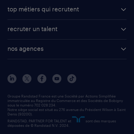
avantages intérimaires randstad
carrières professionnelles
top métiers qui recrutent
app talent / portail web
candidature spontanée
fiches métiers
faq candidat / intérimaire
créer un compte candidat
recruter un talent
plombier chauffagiste
toutes nos solutions RH
vendeur
nos agences
solutions opérationnelles
agent de fabrication
toutes nos agences
solutions professionnelles
conducteur de poids lourd
nos agences par ville
contact entreprise
manutentionnaire
nos agences par région
faq intérim / recrutement
technico-commercial
nos cabinets de recrutement
assistant administratif
Groupe Randstad France est une Société par Actions Simplifiée
immatriculée au Registre du Commerce et des Sociétés de Bobigny
sous le numéro 702 028 234.
comptable
Notre siège social est situé au 276 avenue du Président Wilson à Saint
Denis (93200).
RANDSTAD, PARTNER FOR TALENT et
sont des marques
déposées de © Randstad N.V. 2024.