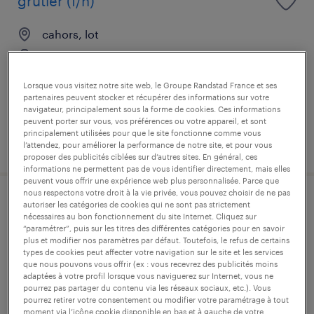
grutier (f/h)
cahors, lot
intérim
17,00 € par heure
Lorsque vous visitez notre site web, le Groupe Randstad France et ses
partenaires peuvent stocker et récupérer des informations sur votre
navigateur, principalement sous la forme de cookies. Ces informations
peuvent porter sur vous, vos préférences ou votre appareil, et sont
principalement utilisées pour que le site fonctionne comme vous
publié le 21 juillet 2026
l’attendez, pour améliorer la performance de notre site, et pour vous
proposer des publicités ciblées sur d’autres sites. En général, ces
informations ne permettent pas de vous identifier directement, mais elles
peuvent vous offrir une expérience web plus personnalisée. Parce que
nous respectons votre droit à la vie privée, vous pouvez choisir de ne pas
charpentier bois (f/h)
autoriser les catégories de cookies qui ne sont pas strictement
nécessaires au bon fonctionnement du site Internet. Cliquez sur
“paramétrer”, puis sur les titres des différentes catégories pour en savoir
cahors, lot
plus et modifier nos paramètres par défaut. Toutefois, le refus de certains
types de cookies peut affecter votre navigation sur le site et les services
intérim
que nous pouvons vous offrir (ex : vous recevrez des publicités moins
adaptées à votre profil lorsque vous naviguerez sur Internet, vous ne
15,00 € par heure
pourrez pas partager du contenu via les réseaux sociaux, etc.). Vous
pourrez retirer votre consentement ou modifier votre paramétrage à tout
moment via l’icône cookie disponible en bas et à gauche de votre