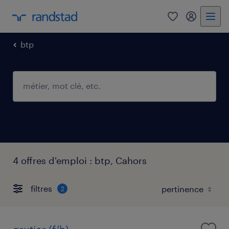
0
mon comp
btp
4 offres d'emploi : btp, Cahors
filtres
2