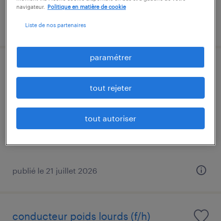
navigateur.
Politique en matière de cookie
publié le 22 juillet 2026
Liste de nos partenaires
paramétrer
maçon (f/h)
tout rejeter
cahors, lot
intérim
tout autoriser
15,00 € par heure
publié le 21 juillet 2026
conducteur poids lourds (f/h)