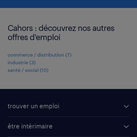
Cahors : découvrez nos autres
offres d'emploi
commerce / distribution
(
7
)
industrie
(
3
)
santé / social
(
10
)
trouver un emploi
toutes nos offres d'emploi
être intérimaire
carrières opérationnelles