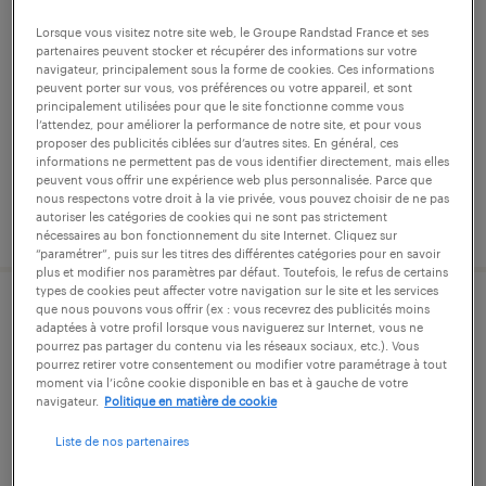
tailleur de pierre (f/h)
Lorsque vous visitez notre site web, le Groupe Randstad France et ses
libourne, gironde
partenaires peuvent stocker et récupérer des informations sur votre
navigateur, principalement sous la forme de cookies. Ces informations
intérim
peuvent porter sur vous, vos préférences ou votre appareil, et sont
principalement utilisées pour que le site fonctionne comme vous
13,00 € - 17,00 € par heure
l’attendez, pour améliorer la performance de notre site, et pour vous
proposer des publicités ciblées sur d’autres sites. En général, ces
informations ne permettent pas de vous identifier directement, mais elles
peuvent vous offrir une expérience web plus personnalisée. Parce que
nous respectons votre droit à la vie privée, vous pouvez choisir de ne pas
autoriser les catégories de cookies qui ne sont pas strictement
publié le 27 juillet 2026
nécessaires au bon fonctionnement du site Internet. Cliquez sur
“paramétrer”, puis sur les titres des différentes catégories pour en savoir
plus et modifier nos paramètres par défaut. Toutefois, le refus de certains
types de cookies peut affecter votre navigation sur le site et les services
que nous pouvons vous offrir (ex : vous recevrez des publicités moins
électricien bâtiment n2p2 – travail en
adaptées à votre profil lorsque vous naviguerez sur Internet, vous ne
pourrez pas partager du contenu via les réseaux sociaux, etc.). Vous
hauteur (h/f) – saint-aignan (33)
pourrez retirer votre consentement ou modifier votre paramétrage à tout
moment via l’icône cookie disponible en bas et à gauche de votre
navigateur.
Politique en matière de cookie
saint-aignan, gironde
intérim
Liste de nos partenaires
13,50 € par heure