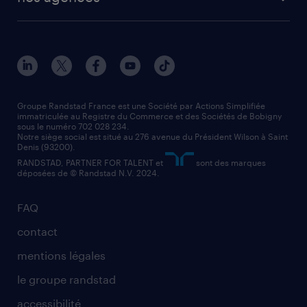
solutions opérationnelles
agent de fabrication
toutes nos agences
solutions professionnelles
conducteur de poids lourd
nos agences par ville
contact entreprise
manutentionnaire
nos agences par région
faq intérim / recrutement
technico-commercial
nos cabinets de recrutement
assistant administratif
Groupe Randstad France est une Société par Actions Simplifiée
immatriculée au Registre du Commerce et des Sociétés de Bobigny
sous le numéro 702 028 234.
comptable
Notre siège social est situé au 276 avenue du Président Wilson à Saint
Denis (93200).
RANDSTAD, PARTNER FOR TALENT et
sont des marques
déposées de © Randstad N.V. 2024.
FAQ
contact
mentions légales
le groupe randstad
accessibilité