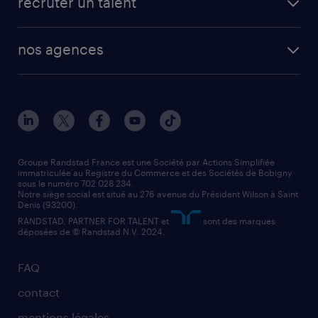
recruter un talent
plombier chauffagiste
toutes nos solutions RH
vendeur
nos agences
solutions opérationnelles
agent de fabrication
toutes nos agences
solutions professionnelles
conducteur de poids lourd
nos agences par ville
contact entreprise
manutentionnaire
nos agences par région
faq intérim / recrutement
technico-commercial
nos cabinets de recrutement
assistant administratif
Groupe Randstad France est une Société par Actions Simplifiée
immatriculée au Registre du Commerce et des Sociétés de Bobigny
sous le numéro 702 028 234.
comptable
Notre siège social est situé au 276 avenue du Président Wilson à Saint
Denis (93200).
RANDSTAD, PARTNER FOR TALENT et
sont des marques
déposées de © Randstad N.V. 2024.
FAQ
contact
mentions légales