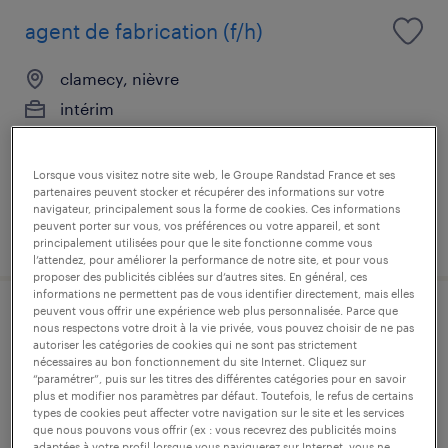
agent de fabrication (f/h)
clamecy, nièvre
intérim
12,31 € par heure
Lorsque vous visitez notre site web, le Groupe Randstad France et ses
partenaires peuvent stocker et récupérer des informations sur votre
navigateur, principalement sous la forme de cookies. Ces informations
peuvent porter sur vous, vos préférences ou votre appareil, et sont
publié le 4 août 2026
principalement utilisées pour que le site fonctionne comme vous
l’attendez, pour améliorer la performance de notre site, et pour vous
proposer des publicités ciblées sur d’autres sites. En général, ces
informations ne permettent pas de vous identifier directement, mais elles
peuvent vous offrir une expérience web plus personnalisée. Parce que
conditionneur (f/h)
nous respectons votre droit à la vie privée, vous pouvez choisir de ne pas
autoriser les catégories de cookies qui ne sont pas strictement
nécessaires au bon fonctionnement du site Internet. Cliquez sur
clamecy, nièvre
“paramétrer”, puis sur les titres des différentes catégories pour en savoir
plus et modifier nos paramètres par défaut. Toutefois, le refus de certains
intérim
types de cookies peut affecter votre navigation sur le site et les services
que nous pouvons vous offrir (ex : vous recevrez des publicités moins
12,31 € par heure
adaptées à votre profil lorsque vous naviguerez sur Internet, vous ne