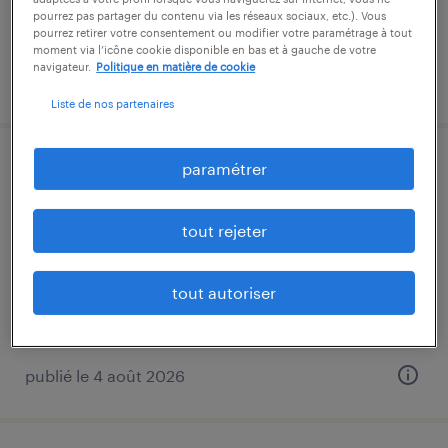
pourrez pas partager du contenu via les réseaux sociaux, etc.). Vous
pourrez retirer votre consentement ou modifier votre paramétrage à tout
moment via l’icône cookie disponible en bas et à gauche de votre
navigateur.
Politique en matière de cookie
publié le 4 août 2026
Liste de nos partenaires
paramétrer
manutentionnaire (f/h)
clamecy, nièvre
tout rejeter
intérim
12,31 € par heure
tout autoriser
publié le 4 août 2026