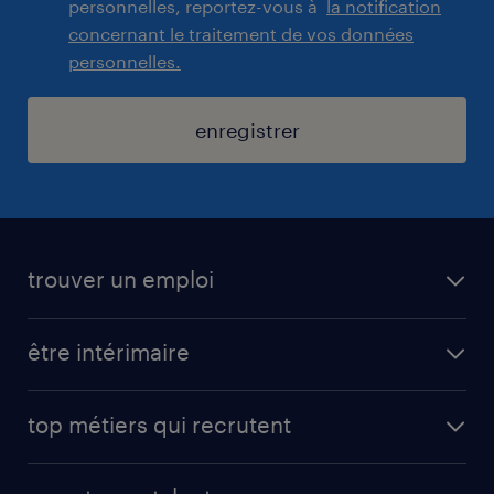
personnelles, reportez-vous à
la notification
concernant le traitement de vos données
personnelles.
enregistrer
trouver un emploi
toutes nos offres d'emploi
être intérimaire
carrières opérationnelles
avantages intérimaires randstad
carrières professionnelles
top métiers qui recrutent
app talent / portail web
candidature spontanée
fiches métiers
faq candidat / intérimaire
créer un compte candidat