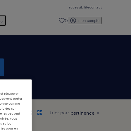
accessibilité
contact
0
mon compte
 et récupérer
 peuvent porter
nctionne comme
ciblées sur
trier par:
 elles peuvent
privée, vous
es au bon
ories pour en