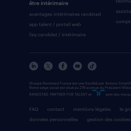
techni
être intérimaire
assista
avantages intérimaires randstad
compt
app talent / portail web
faq candidat / intérimaire
Groupe Randstad France est une Société par Actions Simplif
Notre siège social est situé au 276 avenue du Président Wilso
RANDSTAD, PARTNER FOR TALENT et
sont des marqu
FAQ
contact
mentions légales
le g
données personnelles
gestion des cookies