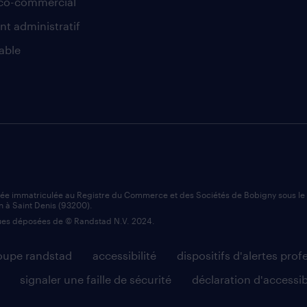
co-commercial
nt administratif
able
iée immatriculée au Registre du Commerce et des Sociétés de Bobigny sous l
n à Saint Denis (93200).
es déposées de © Randstad N.V. 2024.
roupe randstad
accessibilité
dispositifs d'alertes prof
signaler une faille de sécurité
déclaration d'accessib