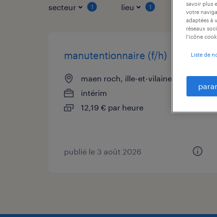
savoir plus 
secteur
lieu
type de co
1
1
votre naviga
adaptées à v
réseaux soci
l’icône cook
manutentionnaire (f/h)
Liste de n
maen roch, ille-et-vilaine
para
intérim
12,19 € par heure
publié le 3 août 2026