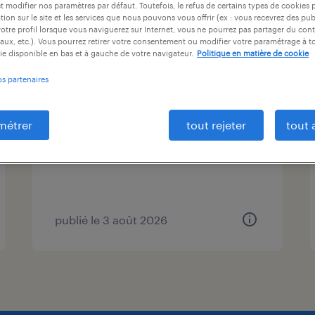
et modifier nos paramètres par défaut. Toutefois, le refus de certains types de cookies 
ntrat
durée du contrat
niveau d'expérience
tion sur le site et les services que nous pouvons vous offrir (ex : vous recevrez des pu
otre profil lorsque vous naviguerez sur Internet, vous ne pourrez pas partager du cont
aux, etc.). Vous pourrez retirer votre consentement ou modifier votre paramétrage à 
ie disponible en bas et à gauche de votre navigateur.
Politique en matière de cookie
conducteur de ligne (f/h)
os partenaires
maen roch, ille-et-vilaine
métrer
tout rejeter
tout 
intérim
26 700 € par année
publié le 3 août 2026