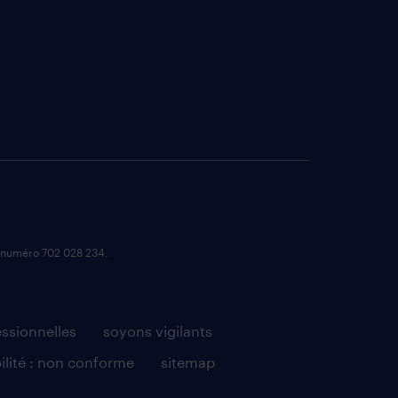
e numéro 702 028 234.
essionnelles
soyons vigilants
ilité : non conforme
sitemap