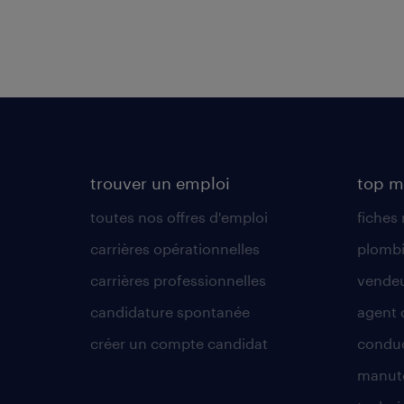
trouver un emploi
top m
toutes nos offres d'emploi
fiches
carrières opérationnelles
plombi
carrières professionnelles
vende
candidature spontanée
agent 
créer un compte candidat
conduc
manute