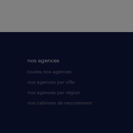
nos agences
toutes nos agences
nos agences par ville
nos agences par région
nos cabinets de recrutement