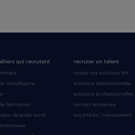
étiers qui recrutent
recruter un talent
 métiers
toutes nos solutions RH
er chauffagiste
solutions opérationnelles
ur
solutions professionnelles
de fabrication
contact entreprise
teur de poids lourd
faq intérim / recrutement
ntionnaire