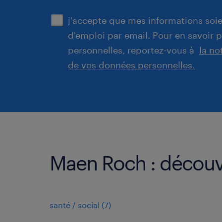
j'accepte que mes informations soien
d'emploi par email. Pour en savoir 
personnelles, reportez-vous à
la no
de vos données personnelles.
Maen Roch : découvr
santé / social
(
7
)