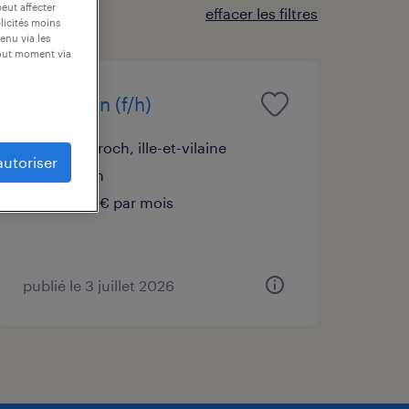
peut affecter
effacer les filtres
blicités moins
enu via les
tout moment via
laborantin (f/h)
maen roch, ille-et-vilaine
autoriser
intérim
2 050 € par mois
publié le 3 juillet 2026