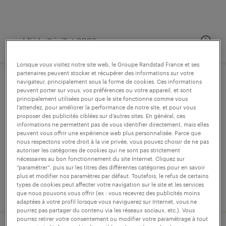
publié le 8 juillet 2026
Lorsque vous visitez notre site web, le Groupe Randstad France et ses
partenaires peuvent stocker et récupérer des informations sur votre
navigateur, principalement sous la forme de cookies. Ces informations
outilleur (f/h)
peuvent porter sur vous, vos préférences ou votre appareil, et sont
principalement utilisées pour que le site fonctionne comme vous
l’attendez, pour améliorer la performance de notre site, et pour vous
aniche, nord
proposer des publicités ciblées sur d’autres sites. En général, ces
informations ne permettent pas de vous identifier directement, mais elles
intérim
peuvent vous offrir une expérience web plus personnalisée. Parce que
13,00 € par heure
nous respectons votre droit à la vie privée, vous pouvez choisir de ne pas
autoriser les catégories de cookies qui ne sont pas strictement
nécessaires au bon fonctionnement du site Internet. Cliquez sur
“paramétrer”, puis sur les titres des différentes catégories pour en savoir
plus et modifier nos paramètres par défaut. Toutefois, le refus de certains
types de cookies peut affecter votre navigation sur le site et les services
publié le 20 juillet 2026
que nous pouvons vous offrir (ex : vous recevrez des publicités moins
adaptées à votre profil lorsque vous naviguerez sur Internet, vous ne
pourrez pas partager du contenu via les réseaux sociaux, etc.). Vous
pourrez retirer votre consentement ou modifier votre paramétrage à tout