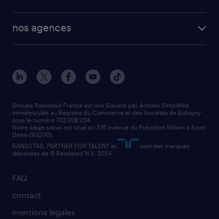
plombier chauffagiste
toutes nos solutions RH
vendeur
nos agences
solutions opérationnelles
agent de fabrication
toutes nos agences
solutions professionnelles
conducteur de poids lourd
nos agences par ville
contact entreprise
manutentionnaire
nos agences par région
faq intérim / recrutement
technico-commercial
nos cabinets de recrutement
assistant administratif
Groupe Randstad France est une Société par Actions Simplifiée
immatriculée au Registre du Commerce et des Sociétés de Bobigny
sous le numéro 702 028 234.
comptable
Notre siège social est situé au 276 avenue du Président Wilson à Saint
Denis (93200).
RANDSTAD, PARTNER FOR TALENT et
sont des marques
déposées de © Randstad N.V. 2024.
FAQ
contact
mentions légales