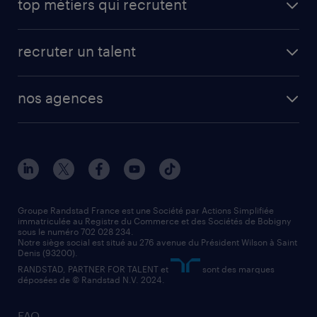
top métiers qui recrutent
app talent / portail web
candidature spontanée
fiches métiers
faq candidat / intérimaire
créer un compte candidat
recruter un talent
plombier chauffagiste
toutes nos solutions RH
vendeur
nos agences
solutions opérationnelles
agent de fabrication
toutes nos agences
solutions professionnelles
conducteur de poids lourd
nos agences par ville
contact entreprise
manutentionnaire
nos agences par région
faq intérim / recrutement
technico-commercial
nos cabinets de recrutement
assistant administratif
Groupe Randstad France est une Société par Actions Simplifiée
immatriculée au Registre du Commerce et des Sociétés de Bobigny
sous le numéro 702 028 234.
comptable
Notre siège social est situé au 276 avenue du Président Wilson à Saint
Denis (93200).
RANDSTAD, PARTNER FOR TALENT et
sont des marques
déposées de © Randstad N.V. 2024.
FAQ