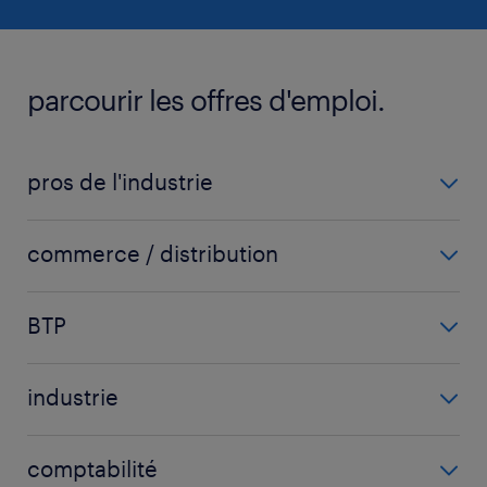
parcourir les offres d'emploi.
pros de l'industrie
carrossier
commerce / distribution
chaudronnier
acheteur
fraiseur
BTP
chargé d'affaires
ingénieur mécanique
carreleur
chef de secteur
mécanicien automobile
industrie
chef de chantier
commercial
voir plus
(+)
agent d'usinage
conducteur d'engins
commercial sédentaire
comptabilité
agent de fabrication