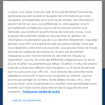
Lorsque vous visitez notre site web, le Groupe Randstad France et ses
vérifiez si il n'y a pas de faute
partenaires peuvent stocker et récupérer des informations sur votre
d'orthographe dans les mots-clés tapés
navigateur, principalement sous la forme de cookies. Ces informations
peuvent porter sur vous, vos préférences ou votre appareil, et sont
principalement utilisées pour que le site fonctionne comme vous
modifiez l'intitulé de votre recherche
l’attendez, pour améliorer la performance de notre site, et pour vous
proposer des publicités ciblées sur d’autres sites. En général, ces
essayez d'agrandir la zone géographique
informations ne permettent pas de vous identifier directement, mais elles
peuvent vous offrir une expérience web plus personnalisée. Parce que
de votre recherche (vous pouvez
nous respectons votre droit à la vie privée, vous pouvez choisir de ne pas
autoriser les catégories de cookies qui ne sont pas strictement
sélectionner une distance)
nécessaires au bon fonctionnement du site Internet. Cliquez sur
“paramétrer”, puis sur les titres des différentes catégories pour en savoir
plus et modifier nos paramètres par défaut. Toutefois, le refus de certains
types de cookies peut affecter votre navigation sur le site et les services
que nous pouvons vous offrir (ex : vous recevrez des publicités moins
adaptées à votre profil lorsque vous naviguerez sur Internet, vous ne
pourrez pas partager du contenu via les réseaux sociaux, etc.). Vous
pourrez retirer votre consentement ou modifier votre paramétrage à tout
moment via l’icône cookie disponible en bas et à gauche de votre
navigateur.
Politique en matière de cookie
Liste de nos partenaires