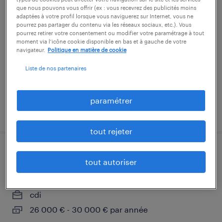
conducteur de presse (f/h) 2x8
que nous pouvons vous offrir (ex : vous recevrez des publicités moins
adaptées à votre profil lorsque vous naviguerez sur Internet, vous ne
pourrez pas partager du contenu via les réseaux sociaux, etc.). Vous
château-gontier, mayenne
pourrez retirer votre consentement ou modifier votre paramétrage à tout
moment via l’icône cookie disponible en bas et à gauche de votre
intérim
navigateur.
Politique en matière de cookie
12,95 € par heure
Liste de nos partenaires
paramétrer
publié le 22 juillet 2026
tout rejeter
chef d'équipe fabrication h/f
tout autoriser
château-gontier, mayenne
cdi
26 000 € - 30 000 € par année