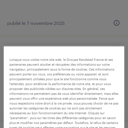
publié le 7 novembre 2025
controleur (finition et
conditionnement) (f/h)
Lorsque vous visitez notre site web, le Groupe Randstad France et ses
partenaires peuvent stocker et récupérer des informations sur votre
navigateur, principalement sous la forme de cookies. Ces informations
château-gontier, mayenne
peuvent porter sur vous, vos préférences ou votre appareil, et sont
principalement utilisées pour que le site fonctionne comme vous
intérim
l’attendez, pour améliorer la performance de notre site, et pour vous
12,95 € par heure
proposer des publicités ciblées sur d’autres sites. En général, ces
informations ne permettent pas de vous identifier directement, mais elles
peuvent vous offrir une expérience web plus personnalisée. Parce que
nous respectons votre droit à la vie privée, vous pouvez choisir de ne pas
publié le 22 juillet 2026
autoriser les catégories de cookies qui ne sont pas strictement
nécessaires au bon fonctionnement du site Internet. Cliquez sur
“paramétrer”, puis sur les titres des différentes catégories pour en savoir
plus et modifier nos paramètres par défaut. Toutefois, le refus de certains
types de cookies peut affecter votre navigation sur le site et les services