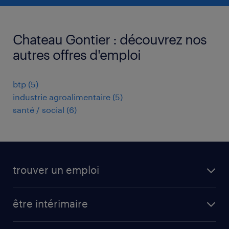
Chateau Gontier : découvrez nos
autres offres d'emploi
btp
(
5
)
industrie agroalimentaire
(
5
)
santé / social
(
6
)
trouver un emploi
toutes nos offres d'emploi
être intérimaire
carrières opérationnelles
avantages intérimaires randstad