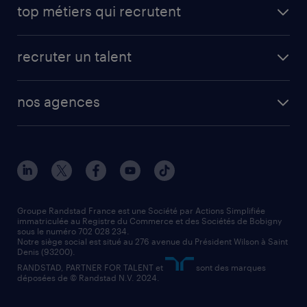
carrières professionnelles
top métiers qui recrutent
app talent / portail web
candidature spontanée
fiches métiers
faq candidat / intérimaire
créer un compte candidat
recruter un talent
plombier chauffagiste
toutes nos solutions RH
vendeur
nos agences
solutions opérationnelles
agent de fabrication
toutes nos agences
solutions professionnelles
conducteur de poids lourd
nos agences par ville
contact entreprise
manutentionnaire
nos agences par région
faq intérim / recrutement
technico-commercial
nos cabinets de recrutement
assistant administratif
Groupe Randstad France est une Société par Actions Simplifiée
immatriculée au Registre du Commerce et des Sociétés de Bobigny
sous le numéro 702 028 234.
comptable
Notre siège social est situé au 276 avenue du Président Wilson à Saint
Denis (93200).
RANDSTAD, PARTNER FOR TALENT et
sont des marques
déposées de © Randstad N.V. 2024.