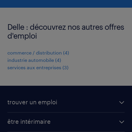
Delle : découvrez nos autres offres
d'emploi
commerce / distribution
(
4
)
industrie automobile
(
4
)
services aux entreprises
(
3
)
trouver un emploi
toutes nos offres d'emploi
être intérimaire
carrières opérationnelles