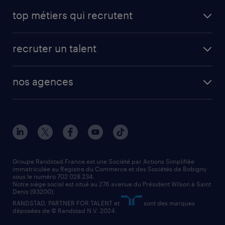
avantages intérimaires randstad
carrières professionnelles
top métiers qui recrutent
app talent / portail web
candidature spontanée
fiches métiers
faq candidat / intérimaire
créer un compte candidat
recruter un talent
plombier chauffagiste
toutes nos solutions RH
vendeur
nos agences
solutions opérationnelles
agent de fabrication
toutes nos agences
solutions professionnelles
conducteur de poids lourd
nos agences par ville
contact entreprise
manutentionnaire
nos agences par région
faq intérim / recrutement
technico-commercial
nos cabinets de recrutement
assistant administratif
Groupe Randstad France est une Société par Actions Simplifiée
immatriculée au Registre du Commerce et des Sociétés de Bobigny
sous le numéro 702 028 234.
comptable
Notre siège social est situé au 276 avenue du Président Wilson à Saint
Denis (93200).
RANDSTAD, PARTNER FOR TALENT et
sont des marques
déposées de © Randstad N.V. 2024.