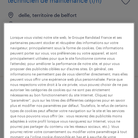
technicien de maintenance (f/h)
delle, territoire de belfort
cdi
35 000 € - 42 000 € par année
Lorsque vous visitez notre site web, le Groupe Randstad France et ses
partenaires peuvent stocker et récupérer des informations sur votre
navigateur, principalement sous la forme de cookies. Ces informations
peuvent porter sur vous, vos préférences ou votre appareil, et sont
principalement utilisées pour que le site fonctionne comme vous
publié le 4 juin 2026
l’attendez, pour améliorer la performance de notre site, et pour vous
proposer des publicités ciblées sur d’autres sites. En général, ces
informations ne permettent pas de vous identifier directement, mais elles
peuvent vous offrir une expérience web plus personnalisée. Parce que
nous respectons votre droit à la vie privée, vous pouvez choisir de ne pas
tourneur (f/h)
autoriser les catégories de cookies qui ne sont pas strictement
nécessaires au bon fonctionnement du site Internet. Cliquez sur
“paramétrer”, puis sur les titres des différentes catégories pour en savoir
grandvillars, territoire de belfort
plus et modifier nos paramètres par défaut. Toutefois, le refus de certains
types de cookies peut affecter votre navigation sur le site et les services
intérim
que nous pouvons vous offrir (ex : vous recevrez des publicités moins
adaptées à votre profil lorsque vous naviguerez sur Internet, vous ne
14,50 € par heure
pourrez pas partager du contenu via les réseaux sociaux, etc.). Vous
pourrez retirer votre consentement ou modifier votre paramétrage à tout
moment via l’icône cookie disponible en bas et à gauche de votre