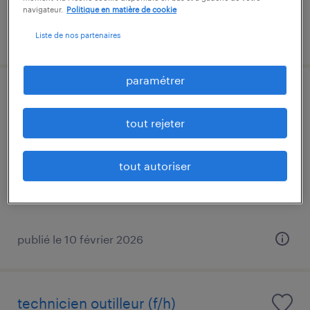
navigateur.
Politique en matière de cookie
publié le 7 juillet 2026
Liste de nos partenaires
paramétrer
approvisionneur/acheteur (f/h)
tout rejeter
bourogne, territoire de belfort
intérim
tout autoriser
45 000 € par année
publié le 10 février 2026
technicien outilleur (f/h)