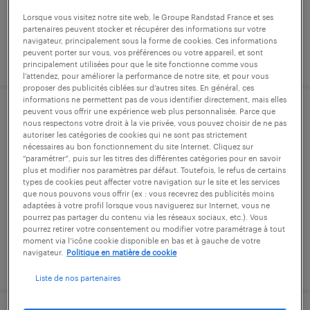
Lorsque vous visitez notre site web, le Groupe Randstad France et ses
partenaires peuvent stocker et récupérer des informations sur votre
navigateur, principalement sous la forme de cookies. Ces informations
peuvent porter sur vous, vos préférences ou votre appareil, et sont
publié le 27 juillet 2026
principalement utilisées pour que le site fonctionne comme vous
l’attendez, pour améliorer la performance de notre site, et pour vous
proposer des publicités ciblées sur d’autres sites. En général, ces
informations ne permettent pas de vous identifier directement, mais elles
peuvent vous offrir une expérience web plus personnalisée. Parce que
agent de fabrication (f/h)
nous respectons votre droit à la vie privée, vous pouvez choisir de ne pas
autoriser les catégories de cookies qui ne sont pas strictement
nécessaires au bon fonctionnement du site Internet. Cliquez sur
redon, ille-et-vilaine
“paramétrer”, puis sur les titres des différentes catégories pour en savoir
plus et modifier nos paramètres par défaut. Toutefois, le refus de certains
intérim
types de cookies peut affecter votre navigation sur le site et les services
12,31 € par heure
que nous pouvons vous offrir (ex : vous recevrez des publicités moins
adaptées à votre profil lorsque vous naviguerez sur Internet, vous ne
pourrez pas partager du contenu via les réseaux sociaux, etc.). Vous
pourrez retirer votre consentement ou modifier votre paramétrage à tout
moment via l’icône cookie disponible en bas et à gauche de votre
navigateur.
Politique en matière de cookie
publié le 27 juillet 2026
Liste de nos partenaires