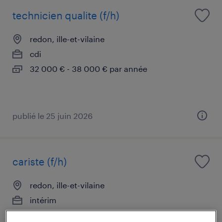
technicien qualite (f/h)
redon, ille-et-vilaine
cdi
32 000 € - 38 000 € par année
publié le 25 juin 2026
cariste (f/h)
redon, ille-et-vilaine
intérim
12,99 € par heure