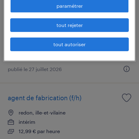
gestionnaire ressources humaines
paramétrer
(f/h)
tout rejeter
redon, ille-et-vilaine
intérim
tout autoriser
13,00 € par heure
publié le 27 juillet 2026
agent de fabrication (f/h)
redon, ille-et-vilaine
intérim
12,99 € par heure