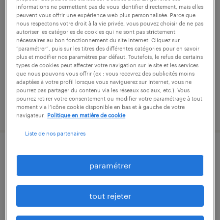
informations ne permettent pas de vous identifier directement, mais elles
technicien de maintenance (f/h)
peuvent vous offrir une expérience web plus personnalisée. Parce que
nous respectons votre droit à la vie privée, vous pouvez choisir de ne pas
autoriser les catégories de cookies qui ne sont pas strictement
molinges, jura
nécessaires au bon fonctionnement du site Internet. Cliquez sur
cdi
“paramétrer”, puis sur les titres des différentes catégories pour en savoir
plus et modifier nos paramètres par défaut. Toutefois, le refus de certains
30 000 € par année
types de cookies peut affecter votre navigation sur le site et les services
que nous pouvons vous offrir (ex : vous recevrez des publicités moins
adaptées à votre profil lorsque vous naviguerez sur Internet, vous ne
pourrez pas partager du contenu via les réseaux sociaux, etc.). Vous
pourrez retirer votre consentement ou modifier votre paramétrage à tout
moment via l’icône cookie disponible en bas et à gauche de votre
publié le 3 juillet 2026
navigateur.
Politique en matière de cookie
Liste de nos partenaires
responsable qualité/qhse h/f
paramétrer
pratz, jura
cdi
tout rejeter
45 000 € - 48 000 € par année