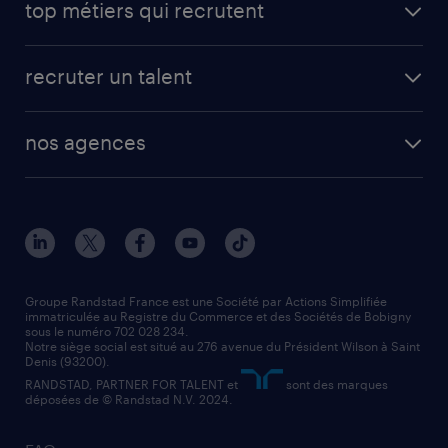
top métiers qui recrutent
app talent / portail web
candidature spontanée
fiches métiers
faq candidat / intérimaire
créer un compte candidat
recruter un talent
plombier chauffagiste
toutes nos solutions RH
vendeur
nos agences
solutions opérationnelles
agent de fabrication
toutes nos agences
solutions professionnelles
conducteur de poids lourd
nos agences par ville
contact entreprise
manutentionnaire
nos agences par région
faq intérim / recrutement
technico-commercial
nos cabinets de recrutement
assistant administratif
Groupe Randstad France est une Société par Actions Simplifiée
immatriculée au Registre du Commerce et des Sociétés de Bobigny
sous le numéro 702 028 234.
comptable
Notre siège social est situé au 276 avenue du Président Wilson à Saint
Denis (93200).
RANDSTAD, PARTNER FOR TALENT et
sont des marques
déposées de © Randstad N.V. 2024.