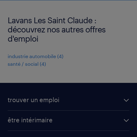
Lavans Les Saint Claude :
découvrez nos autres offres
d'emploi
industrie automobile
(
4
)
santé / social
(
4
)
trouver un emploi
toutes nos offres d'emploi
être intérimaire
carrières opérationnelles
avantages intérimaires randstad
carrières professionnelles