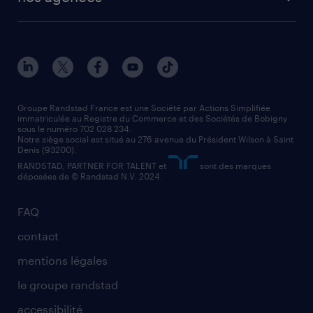
solutions opérationnelles
agent de fabrication
toutes nos agences
solutions professionnelles
conducteur de poids lourd
nos agences par ville
contact entreprise
manutentionnaire
nos agences par région
faq intérim / recrutement
technico-commercial
nos cabinets de recrutement
assistant administratif
Groupe Randstad France est une Société par Actions Simplifiée
immatriculée au Registre du Commerce et des Sociétés de Bobigny
sous le numéro 702 028 234.
comptable
Notre siège social est situé au 276 avenue du Président Wilson à Saint
Denis (93200).
RANDSTAD, PARTNER FOR TALENT et
sont des marques
déposées de © Randstad N.V. 2024.
FAQ
contact
mentions légales
le groupe randstad
accessibilité