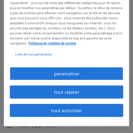
“paramétrer”, puis sur les titres des différentes catégories pour en savoir
agent de montage assemblage (f/h)
plus et modifier nos paramètres par défaut. Toutefois, le refus de certains
types de cookies peut affecter votre navigation sur le site et les services
que nous pouvons vous offrir (ex : vous recevrez des publicités moins
ancenis-saint-gereon, loire-atlantique
adaptées à votre profil lorsque vous naviguerez sur Internet, vous ne
pourrez pas partager du contenu via les réseaux sociaux, etc.). Vous
intérim
pourrez retirer votre consentement ou modifier votre paramétrage à tout
14,81 € par heure
moment via l’icône cookie disponible en bas et à gauche de votre
navigateur.
Politique en matière de cookie
Liste de nos partenaires
publié le 27 juillet 2026
paramétrer
tout rejeter
peintre industriel (f/h)
ancenis-saint-gereon, loire-atlantique
tout autoriser
intérim
14,81 € par heure