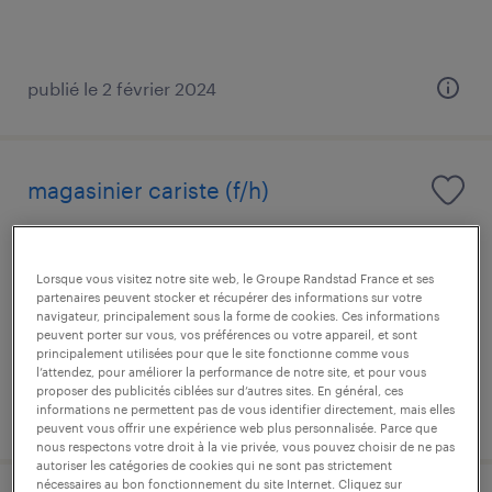
publié le 2 février 2024
magasinier cariste (f/h)
ancenis-saint-gereon, loire-atlantique
intérim
Lorsque vous visitez notre site web, le Groupe Randstad France et ses
partenaires peuvent stocker et récupérer des informations sur votre
13,50 € par heure
navigateur, principalement sous la forme de cookies. Ces informations
peuvent porter sur vous, vos préférences ou votre appareil, et sont
principalement utilisées pour que le site fonctionne comme vous
l’attendez, pour améliorer la performance de notre site, et pour vous
proposer des publicités ciblées sur d’autres sites. En général, ces
informations ne permettent pas de vous identifier directement, mais elles
publié le 28 juillet 2026
peuvent vous offrir une expérience web plus personnalisée. Parce que
nous respectons votre droit à la vie privée, vous pouvez choisir de ne pas
autoriser les catégories de cookies qui ne sont pas strictement
nécessaires au bon fonctionnement du site Internet. Cliquez sur