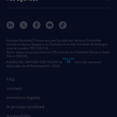
solutions opérationnelles
agent de fabrication
toutes nos agences
solutions professionnelles
conducteur de poids lourd
nos agences par ville
contact entreprise
manutentionnaire
nos agences par région
faq intérim / recrutement
technico-commercial
nos cabinets de recrutement
assistant administratif
Groupe Randstad France est une Société par Actions Simplifiée
immatriculée au Registre du Commerce et des Sociétés de Bobigny
sous le numéro 702 028 234.
comptable
Notre siège social est situé au 276 avenue du Président Wilson à Saint
Denis (93200).
RANDSTAD, PARTNER FOR TALENT et
sont des marques
déposées de © Randstad N.V. 2024.
FAQ
contact
mentions légales
le groupe randstad
accessibilité