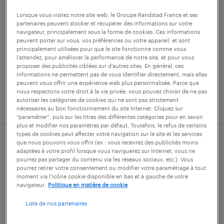
technicien chimiste (f/h)
Lorsque vous visitez notre site web, le Groupe Randstad France et ses
perrigny, jura
partenaires peuvent stocker et récupérer des informations sur votre
navigateur, principalement sous la forme de cookies. Ces informations
cdd
peuvent porter sur vous, vos préférences ou votre appareil, et sont
principalement utilisées pour que le site fonctionne comme vous
25 000 € - 26 000 € par année
l’attendez, pour améliorer la performance de notre site, et pour vous
proposer des publicités ciblées sur d’autres sites. En général, ces
informations ne permettent pas de vous identifier directement, mais elles
peuvent vous offrir une expérience web plus personnalisée. Parce que
nous respectons votre droit à la vie privée, vous pouvez choisir de ne pas
autoriser les catégories de cookies qui ne sont pas strictement
publié le 31 juillet 2026
nécessaires au bon fonctionnement du site Internet. Cliquez sur
“paramétrer”, puis sur les titres des différentes catégories pour en savoir
plus et modifier nos paramètres par défaut. Toutefois, le refus de certains
types de cookies peut affecter votre navigation sur le site et les services
que nous pouvons vous offrir (ex : vous recevrez des publicités moins
régleur en injection (f/h)
adaptées à votre profil lorsque vous naviguerez sur Internet, vous ne
pourrez pas partager du contenu via les réseaux sociaux, etc.). Vous
pourrez retirer votre consentement ou modifier votre paramétrage à tout
messia-sur-sorne, jura
moment via l’icône cookie disponible en bas et à gauche de votre
navigateur.
Politique en matière de cookie
cdi
30 000 € - 32 400 € par année
Liste de nos partenaires