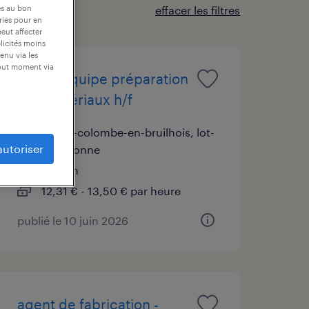
es au bon
effacer les filtres
ories pour en
peut affecter
blicités moins
enu via les
tout moment via
chef d'équipe préparation
des matériaux h/f
sainte-colombe-en-bruilhois, lot-
autoriser
et-garonne
intérim
12,31 € - 13,50 € par heure
publié le 10 juin 2026
agent de fabrication -