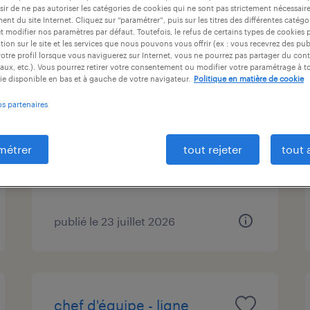
ir de ne pas autoriser les catégories de cookies qui ne sont pas strictement nécessair
ntrat
durée du contrat
niveau d'expérience
nt du site Internet. Cliquez sur “paramétrer”, puis sur les titres des différentes catég
et modifier nos paramètres par défaut. Toutefois, le refus de certains types de cookies 
tion sur le site et les services que nous pouvons vous offrir (ex : vous recevrez des pu
otre profil lorsque vous naviguerez sur Internet, vous ne pourrez pas partager du cont
aux, etc.). Vous pourrez retirer votre consentement ou modifier votre paramétrage à 
animateur de vente (f/h)
ie disponible en bas et à gauche de votre navigateur.
Politique en matière de cookie
os partenaires
sainte-colombe-en-bruilhois, lot-
et-garonne
métrer
tout rejeter
tout 
intérim
2 334 € - 2 667 € par mois
publié le 23 juillet 2026
chef d'équipe - ligne