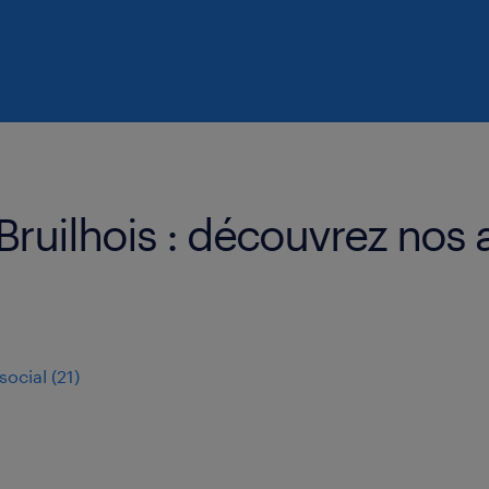
ruilhois : découvrez nos a
social
(
21
)