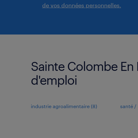
de vos données personnelles.
Sainte Colombe En B
d'emploi
industrie agroalimentaire
(
8
)
santé / 