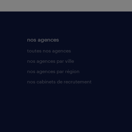
nos agences
toutes nos agences
nos agences par ville
nos agences par région
nos cabinets de recrutement