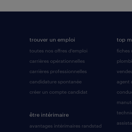
trouver un emploi
top m
toutes nos offres d'emploi
fiches
carrières opérationnelles
plombi
carrières professionnelles
vende
candidature spontanée
agent 
créer un compte candidat
conduc
manute
techni
être intérimaire
assista
avantages intérimaires randstad