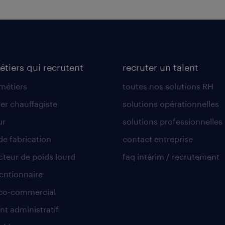
étiers qui recrutent
recruter un talent
 métiers
toutes nos solutions RH
er chauffagiste
solutions opérationnelles
ur
solutions professionnelles
de fabrication
contact entreprise
teur de poids lourd
faq intérim / recrutement
ntionnaire
co-commercial
nt administratif