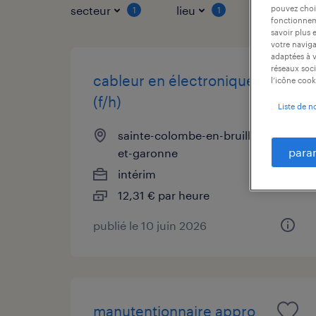
pouvez chois
secteur
lieu
type de co
1
1
fonctionneme
savoir plus 
votre naviga
adaptées à v
réseaux soci
cableur en électronique
l’icône cook
(f/h)
Liste de n
sainte-colombe-en-bruilhois, lot-
para
et-garonne
intérim
12,31 € par heure
publié le 10 juin 2026
manutentionnaire appro