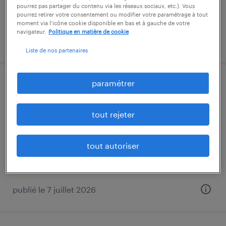
pourrez pas partager du contenu via les réseaux sociaux, etc.). Vous
pourrez retirer votre consentement ou modifier votre paramétrage à tout
moment via l’icône cookie disponible en bas et à gauche de votre
navigateur.
Politique en matière de cookie
publié le 6 août 2026
Liste de nos partenaires
paramétrer
tourneur (f/h)
grandvillars, territoire de belfort
tout rejeter
intérim
14,50 € par heure
tout autoriser
publié le 7 juillet 2026