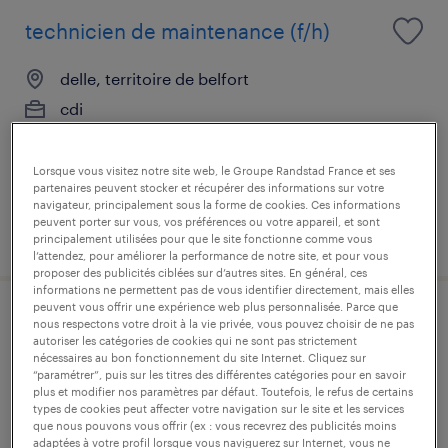
technicien de maintenance (f/h)
delle, territoire de belfort
cdi
35 000 € - 42 000 € par année
Lorsque vous visitez notre site web, le Groupe Randstad France et ses
partenaires peuvent stocker et récupérer des informations sur votre
navigateur, principalement sous la forme de cookies. Ces informations
peuvent porter sur vous, vos préférences ou votre appareil, et sont
publié le 4 juin 2026
principalement utilisées pour que le site fonctionne comme vous
l’attendez, pour améliorer la performance de notre site, et pour vous
proposer des publicités ciblées sur d’autres sites. En général, ces
informations ne permettent pas de vous identifier directement, mais elles
peuvent vous offrir une expérience web plus personnalisée. Parce que
agent de fabrication (f/h)
nous respectons votre droit à la vie privée, vous pouvez choisir de ne pas
autoriser les catégories de cookies qui ne sont pas strictement
nécessaires au bon fonctionnement du site Internet. Cliquez sur
delle, territoire de belfort
“paramétrer”, puis sur les titres des différentes catégories pour en savoir
plus et modifier nos paramètres par défaut. Toutefois, le refus de certains
intérim
types de cookies peut affecter votre navigation sur le site et les services
que nous pouvons vous offrir (ex : vous recevrez des publicités moins
12,31 € par heure
adaptées à votre profil lorsque vous naviguerez sur Internet, vous ne