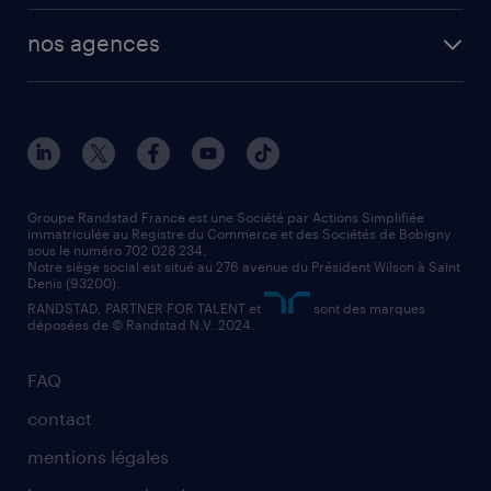
toutes nos solutions RH
vendeur
nos agences
solutions opérationnelles
agent de fabrication
toutes nos agences
solutions professionnelles
conducteur de poids lourd
nos agences par ville
contact entreprise
manutentionnaire
nos agences par région
faq intérim / recrutement
technico-commercial
nos cabinets de recrutement
assistant administratif
Groupe Randstad France est une Société par Actions Simplifiée
immatriculée au Registre du Commerce et des Sociétés de Bobigny
sous le numéro 702 028 234.
comptable
Notre siège social est situé au 276 avenue du Président Wilson à Saint
Denis (93200).
RANDSTAD, PARTNER FOR TALENT et
sont des marques
déposées de © Randstad N.V. 2024.
FAQ
contact
mentions légales