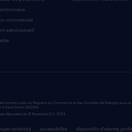
ntionnaire
co-commercial
nt administratif
able
iée immatriculée au Registre du Commerce et des Sociétés de Bobigny sous l
n à Saint Denis (93200).
es déposées de © Randstad N.V. 2024.
roupe randstad
accessibilité
dispositifs d'alertes prof