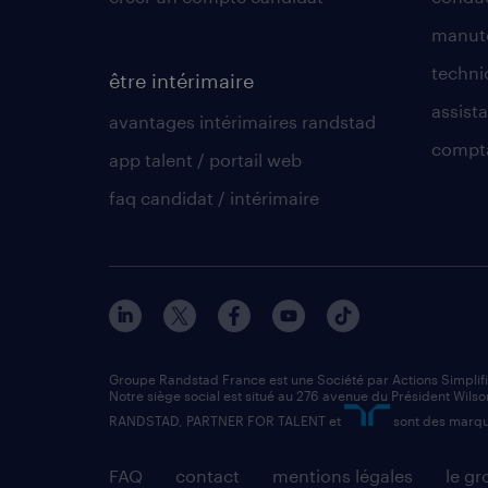
manute
techni
être intérimaire
assista
avantages intérimaires randstad
compt
app talent / portail web
faq candidat / intérimaire
Groupe Randstad France est une Société par Actions Simplif
Notre siège social est situé au 276 avenue du Président Wilso
RANDSTAD, PARTNER FOR TALENT et
sont des marqu
FAQ
contact
mentions légales
le g