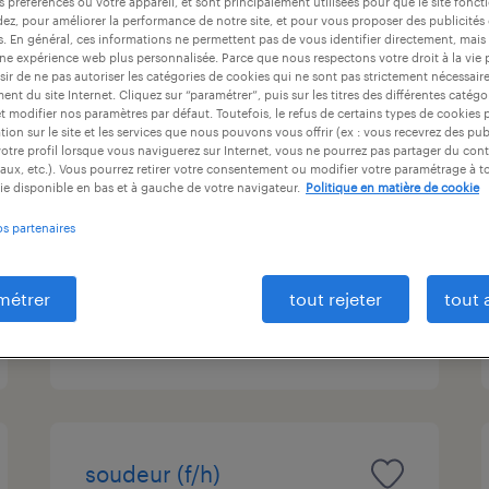
s préférences ou votre appareil, et sont principalement utilisées pour que le site fo
ntrat
durée du contrat
niveau d'expérience
dez, pour améliorer la performance de notre site, et pour vous proposer des publicités 
es. En général, ces informations ne permettent pas de vous identifier directement, mais
une expérience web plus personnalisée. Parce que nous respectons votre droit à la vie 
ir de ne pas autoriser les catégories de cookies qui ne sont pas strictement nécessair
nt du site Internet. Cliquez sur “paramétrer”, puis sur les titres des différentes catég
et modifier nos paramètres par défaut. Toutefois, le refus de certains types de cookies 
chaudronnier (f/h)
tion sur le site et les services que nous pouvons vous offrir (ex : vous recevrez des pu
otre profil lorsque vous naviguerez sur Internet, vous ne pourrez pas partager du cont
aux, etc.). Vous pourrez retirer votre consentement ou modifier votre paramétrage à 
braud-et-saint-louis, gironde
ie disponible en bas et à gauche de votre navigateur.
Politique en matière de cookie
intérim
os partenaires
12,31 € par heure
métrer
tout rejeter
tout 
publié le 6 août 2026
soudeur (f/h)