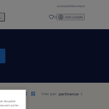
accessibilité
contact
0
mon compte
trier par:
 et récupérer
 peuvent porter