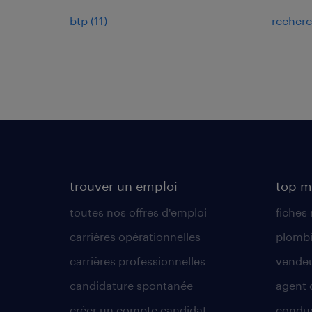
btp
(
11
)
recherc
trouver un emploi
top m
toutes nos offres d'emploi
fiches
carrières opérationnelles
plombi
carrières professionnelles
vende
candidature spontanée
agent 
créer un compte candidat
conduc