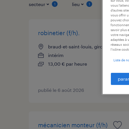
sur vous, vo
secteur
lieu
type de co
1
1
vous l’atten
d’autres sit
vous offrir 
pouvez chois
fonctionneme
savoir plus 
robinetier (f/h).
votre naviga
adaptées à v
réseaux soci
braud-et-saint-louis, gironde
l’icône cook
intérim
Liste de n
13,00 € par heure
para
publié le 6 août 2026
mécanicien monteur (f/h)