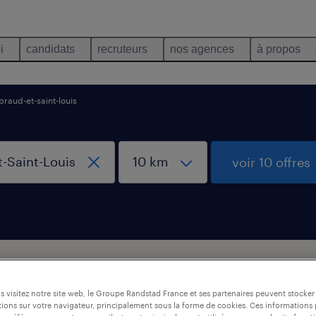
i
candidats
recruteurs
nos agences
à propos
braud-et-saint-louis
voir 10 offres
n / maintenance, Braud-et-Saint-Louis
 visitez notre site web, le Groupe Randstad France et ses partenaires peuvent stocker
ions sur votre navigateur, principalement sous la forme de cookies. Ces informations