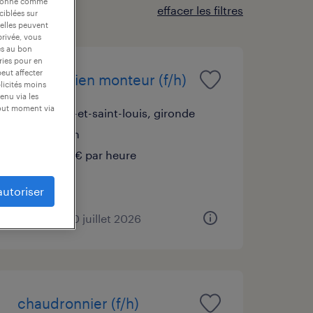
nctionne comme
effacer les filtres
ciblées sur
 elles peuvent
privée, vous
es au bon
ories pour en
peut affecter
mécanicien monteur (f/h)
blicités moins
enu via les
tout moment via
braud-et-saint-louis, gironde
intérim
14,00 € par heure
autoriser
publié le 30 juillet 2026
chaudronnier (f/h)