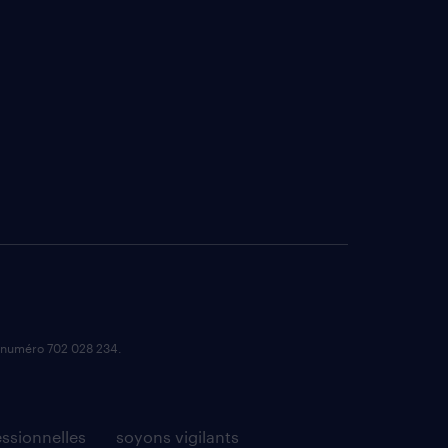
e numéro 702 028 234.
essionnelles
soyons vigilants