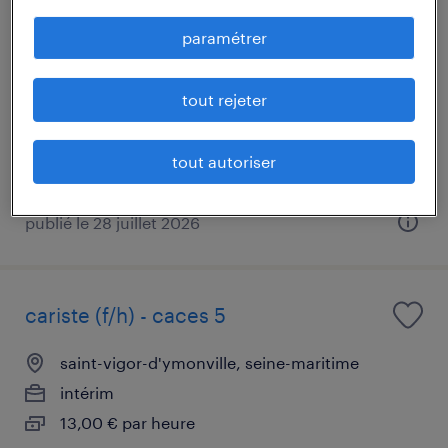
manutentionnaire (f/h)
paramétrer
saint-vigor-d'ymonville, seine-maritime
intérim
tout rejeter
12,31 € par heure
tout autoriser
publié le 28 juillet 2026
cariste (f/h) - caces 5
saint-vigor-d'ymonville, seine-maritime
intérim
13,00 € par heure