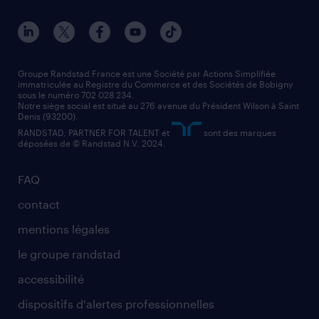
nos agences par ville
contact entreprise
manutentionnaire
nos agences par région
faq intérim / recrutement
technico-commercial
nos cabinets de recrutement
assistant administratif
Groupe Randstad France est une Société par Actions Simplifiée
immatriculée au Registre du Commerce et des Sociétés de Bobigny
sous le numéro 702 028 234.
comptable
Notre siège social est situé au 276 avenue du Président Wilson à Saint
Denis (93200).
RANDSTAD, PARTNER FOR TALENT et
sont des marques
déposées de © Randstad N.V. 2024.
FAQ
contact
mentions légales
le groupe randstad
accessibilité
dispositifs d'alertes professionnelles