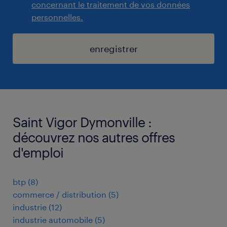
concernant le traitement de vos données
personnelles.
enregistrer
Saint Vigor Dymonville :
découvrez nos autres offres
d'emploi
btp
(
8
)
commerce / distribution
(
5
)
industrie
(
12
)
industrie automobile
(
5
)