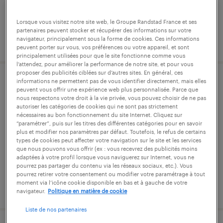
Lorsque vous visitez notre site web, le Groupe Randstad France et ses
partenaires peuvent stocker et récupérer des informations sur votre
publié le 28 juillet 2026
navigateur, principalement sous la forme de cookies. Ces informations
peuvent porter sur vous, vos préférences ou votre appareil, et sont
principalement utilisées pour que le site fonctionne comme vous
l’attendez, pour améliorer la performance de notre site, et pour vous
proposer des publicités ciblées sur d’autres sites. En général, ces
informations ne permettent pas de vous identifier directement, mais elles
préparateur de commandes (f/h) -
peuvent vous offrir une expérience web plus personnalisée. Parce que
nous respectons votre droit à la vie privée, vous pouvez choisir de ne pas
caces 1
autoriser les catégories de cookies qui ne sont pas strictement
nécessaires au bon fonctionnement du site Internet. Cliquez sur
saint-vigor-d'ymonville, seine-maritime
“paramétrer”, puis sur les titres des différentes catégories pour en savoir
plus et modifier nos paramètres par défaut. Toutefois, le refus de certains
intérim
types de cookies peut affecter votre navigation sur le site et les services
que nous pouvons vous offrir (ex : vous recevrez des publicités moins
12,31 € par heure
adaptées à votre profil lorsque vous naviguerez sur Internet, vous ne
pourrez pas partager du contenu via les réseaux sociaux, etc.). Vous
pourrez retirer votre consentement ou modifier votre paramétrage à tout
moment via l’icône cookie disponible en bas et à gauche de votre
publié le 18 juin 2026
navigateur.
Politique en matière de cookie
Liste de nos partenaires