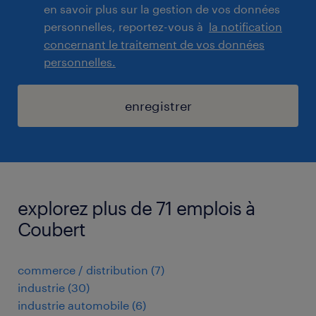
en savoir plus sur la gestion de vos données
personnelles, reportez-vous à
la notification
concernant le traitement de vos données
personnelles.
enregistrer
explorez plus de 71 emplois à
Coubert
commerce / distribution
(
7
)
industrie
(
30
)
industrie automobile
(
6
)