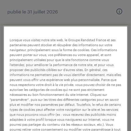
publié le 31 juillet 2026
technicien bureau technique
Lorsque vous visitez notre site web, le Groupe Randstad France et ses
partenaires peuvent stocker et récupérer des informations sur votre
méthodes (f/h)
navigateur, principalement sous la forme de cookies. Ces informations
peuvent porter sur vous, vos préférences ou votre appareil, et sont
principalement utilisées pour que le site fonctionne comme vous
coubert, seine-et-marne
l’attendez, pour améliorer la performance de notre site, et pour vous
cdi
proposer des publicités ciblées sur d’autres sites. En général, ces
informations ne permettent pas de vous identifier directement, mais elles
30 000 € - 35 000 € par année
peuvent vous offrir une expérience web plus personnalisée. Parce que
nous respectons votre droit à la vie privée, vous pouvez choisir de ne pas
autoriser les catégories de cookies qui ne sont pas strictement
nécessaires au bon fonctionnement du site Internet. Cliquez sur
publié le 8 avril 2026
“paramétrer”, puis sur les titres des différentes catégories pour en savoir
plus et modifier nos paramètres par défaut. Toutefois, le refus de certains
types de cookies peut affecter votre navigation sur le site et les services
que nous pouvons vous offrir (ex : vous recevrez des publicités moins
adaptées à votre profil lorsque vous naviguerez sur Internet, vous ne
infirmier de (f/h)
pourrez pas partager du contenu via les réseaux sociaux, etc.). Vous
pourrez retirer votre consentement ou modifier votre paramétrage à tout