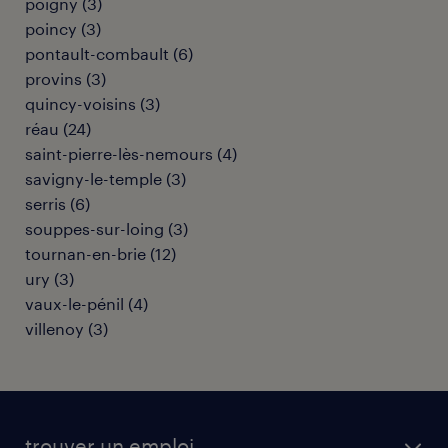
poigny
(
3
)
poincy
(
3
)
pontault-combault
(
6
)
provins
(
3
)
quincy-voisins
(
3
)
réau
(
24
)
saint-pierre-lès-nemours
(
4
)
savigny-le-temple
(
3
)
serris
(
6
)
souppes-sur-loing
(
3
)
tournan-en-brie
(
12
)
ury
(
3
)
vaux-le-pénil
(
4
)
villenoy
(
3
)
trouver un emploi