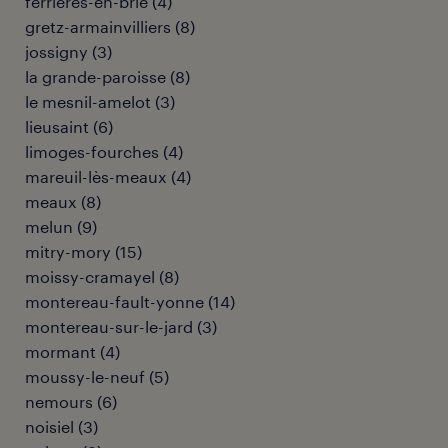
ferrières-en-brie
(
4
)
gretz-armainvilliers
(
8
)
jossigny
(
3
)
la grande-paroisse
(
8
)
le mesnil-amelot
(
3
)
lieusaint
(
6
)
limoges-fourches
(
4
)
mareuil-lès-meaux
(
4
)
meaux
(
8
)
melun
(
9
)
mitry-mory
(
15
)
moissy-cramayel
(
8
)
montereau-fault-yonne
(
14
)
montereau-sur-le-jard
(
3
)
mormant
(
4
)
moussy-le-neuf
(
5
)
nemours
(
6
)
noisiel
(
3
)