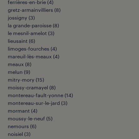
ferrières-en-brie
(
4
)
gretz-armainvilliers
(
8
)
jossigny
(
3
)
la grande-paroisse
(
8
)
le mesnil-amelot
(
3
)
lieusaint
(
6
)
limoges-fourches
(
4
)
mareuil-lès-meaux
(
4
)
meaux
(
8
)
melun
(
9
)
mitry-mory
(
15
)
moissy-cramayel
(
8
)
montereau-fault-yonne
(
14
)
montereau-sur-le-jard
(
3
)
mormant
(
4
)
moussy-le-neuf
(
5
)
nemours
(
6
)
noisiel
(
3
)