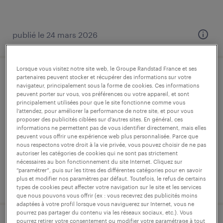
publié le 24 mars 2026
Lorsque vous visitez notre site web, le Groupe Randstad France et ses
partenaires peuvent stocker et récupérer des informations sur votre
assistant(e) paralégale et facturation
navigateur, principalement sous la forme de cookies. Ces informations
(f/h)
peuvent porter sur vous, vos préférences ou votre appareil, et sont
principalement utilisées pour que le site fonctionne comme vous
l’attendez, pour améliorer la performance de notre site, et pour vous
réau, seine-et-marne
proposer des publicités ciblées sur d’autres sites. En général, ces
informations ne permettent pas de vous identifier directement, mais elles
intérim
peuvent vous offrir une expérience web plus personnalisée. Parce que
nous respectons votre droit à la vie privée, vous pouvez choisir de ne pas
35 000 € par année
autoriser les catégories de cookies qui ne sont pas strictement
nécessaires au bon fonctionnement du site Internet. Cliquez sur
“paramétrer”, puis sur les titres des différentes catégories pour en savoir
plus et modifier nos paramètres par défaut. Toutefois, le refus de certains
publié le 15 avril 2026
types de cookies peut affecter votre navigation sur le site et les services
que nous pouvons vous offrir (ex : vous recevrez des publicités moins
adaptées à votre profil lorsque vous naviguerez sur Internet, vous ne
pourrez pas partager du contenu via les réseaux sociaux, etc.). Vous
pourrez retirer votre consentement ou modifier votre paramétrage à tout