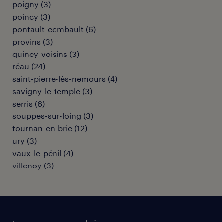
poigny
(
3
)
poincy
(
3
)
pontault-combault
(
6
)
provins
(
3
)
quincy-voisins
(
3
)
réau
(
24
)
saint-pierre-lès-nemours
(
4
)
savigny-le-temple
(
3
)
serris
(
6
)
souppes-sur-loing
(
3
)
tournan-en-brie
(
12
)
ury
(
3
)
vaux-le-pénil
(
4
)
villenoy
(
3
)