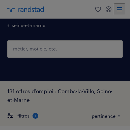
0
mon comp
seine-et-marne
131 offres d'emploi : Combs-la-Ville, Seine-
et-Marne
filtres
1